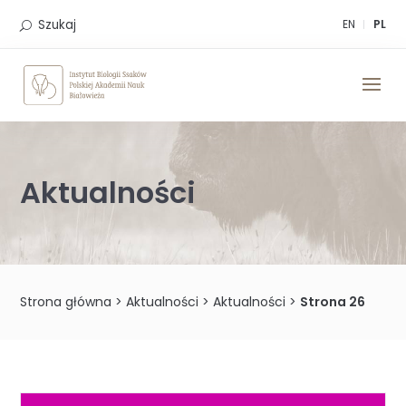
Skip
to
Szukaj
EN
PL
content
Aktualności
Strona główna
>
Aktualności
>
Aktualności
>
Strona 26