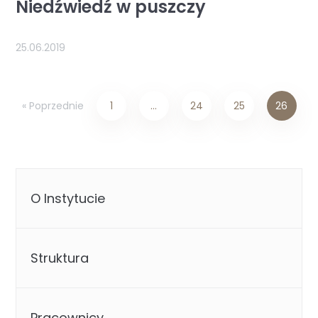
Niedźwiedź w puszczy
25.06.2019
« Poprzednie
1
…
24
25
26
O Instytucie
Struktura
Pracownicy