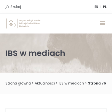
Skip
to
Szukaj
EN
PL
content
IBS w mediach
Strona główna
>
Aktualności
>
IBS w mediach
>
Strona 76