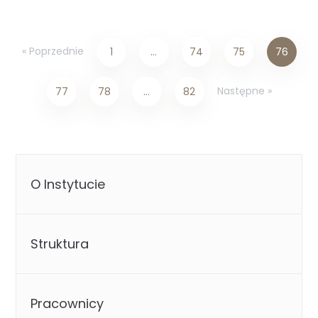
« Poprzednie
1
…
74
75
76
Następne »
77
78
…
82
O Instytucie
Struktura
Pracownicy