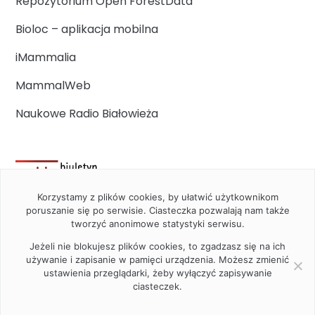
Repozytorium Open ForestData
Bioloc – aplikacja mobilna
iMammalia
MammalWeb
Naukowe Radio Białowieża
Korzystamy z plików cookies, by ułatwić użytkownikom
poruszanie się po serwisie. Ciasteczka pozwalają nam także
tworzyć anonimowe statystyki serwisu.
Jeżeli nie blokujesz plików cookies, to zgadzasz się na ich
używanie i zapisanie w pamięci urządzenia. Możesz zmienić
ustawienia przeglądarki, żeby wyłączyć zapisywanie
ciasteczek.
2020 Instytut Biologii Ssaków PAN w Białowieży © All right