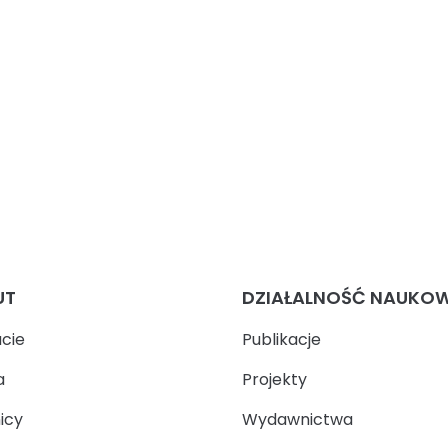
UT
DZIAŁALNOŚĆ NAUKO
ucie
Publikacje
a
Projekty
icy
Wydawnictwa