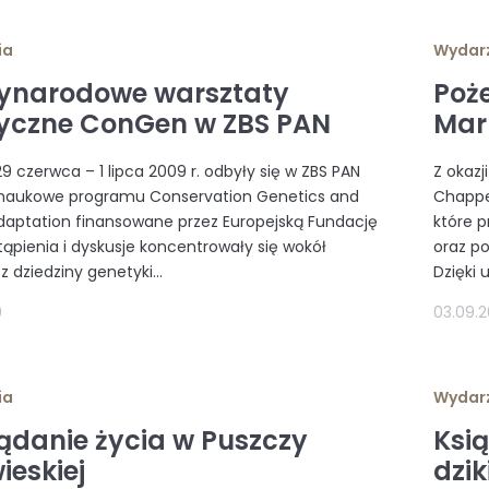
ia
Wydar
ynarodowe warsztaty
Poż
yczne ConGen w ZBS PAN
Mar
9 czerwca – 1 lipca 2009 r. odbyły się w ZBS PAN
Z okazj
 naukowe programu Conservation Genetics and
Chappel
aptation finansowane przez Europejską Fundację
które 
tąpienia i dyskusje koncentrowały się wokół
oraz p
 dziedziny genetyki...
Dzięki 
9
03.09.
ia
Wydar
ądanie życia w Puszczy
Ksi
ieskiej
dzi