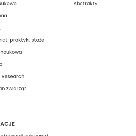
aukowe
Abstrakty
ria
t
at, praktyki, staże
a naukowa
a
 Research
n zwierząt
MACJE