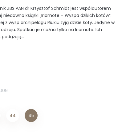
nik ZBS PAN dr Krzysztof Schmidt jest współautorem
 niedawno książki „Iriomote – Wyspa dzikich kotów”.
ej z wysp archipelagu Riukiu żyją dzikie koty. Jedyne w
odzaju. Spotkać je można tylko na Iriomote. Ich
podążają...
2009
44
45