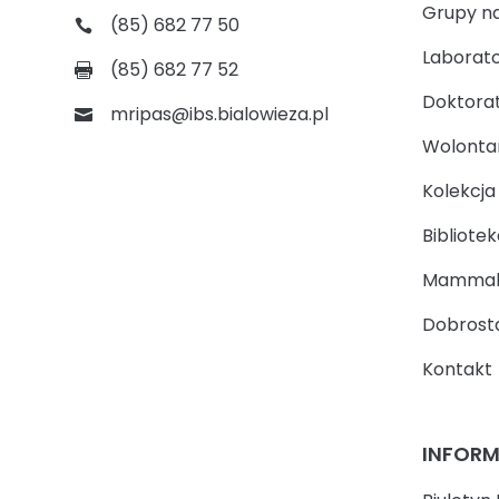
Grupy n
(85) 682 77 50
Laborato
(85) 682 77 52
Doktora
mripas@ibs.bialowieza.pl
Wolontari
Kolekcj
Bibliotek
Mammal
Dobrosta
Kontakt
INFOR