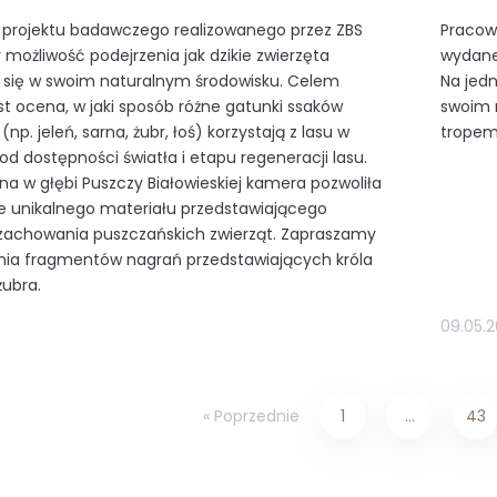
projektu badawczego realizowanego przez ZBS
Pracow
ożliwość podejrzenia jak dzikie zwierzęta
wydanej
 się w swoim naturalnym środowisku. Celem
Na jedn
est ocena, w jaki sposób różne gatunki ssaków
swoim r
np. jeleń, sarna, żubr, łoś) korzystają z lasu w
tropem 
 od dostępności światła i etapu regeneracji lasu.
a w głębi Puszczy Białowieskiej kamera pozwoliła
e unikalnego materiału przedstawiającego
zachowania puszczańskich zwierząt. Zapraszamy
nia fragmentów nagrań przedstawiających króla
żubra.
09.05.
« Poprzednie
1
…
43