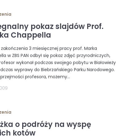
zenia
egnalny pokaz slajdów Prof.
ka Chappella
i zakończenia 3 miesięcznej pracy prof. Marka
la w ZBS PAN odbył się pokaz zdjęć przyrodniczych,
profesor wykonał podczas swojego pobytu w Białowieży
odczas wyprawy do Biebrzańskiego Parku Narodowego.
uprzejmości profesora, możemy...
2009
zenia
ążka o podróży na wyspę
kich kotów