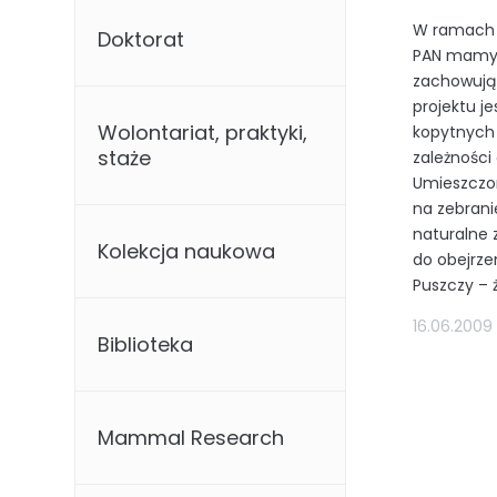
W ramach 
Doktorat
PAN mamy m
zachowują
projektu j
Wolontariat, praktyki,
kopytnych (
staże
zależności
Umieszczon
na zebrani
naturalne 
Kolekcja naukowa
do obejrze
Puszczy – 
16.06.2009
Biblioteka
Mammal Research