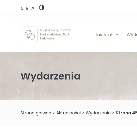
Skip
A
to
A
A
content
Instytut
Wyd
Wydarzenia
Strona główna
>
Aktualności
>
Wydarzenia
>
Strona 4