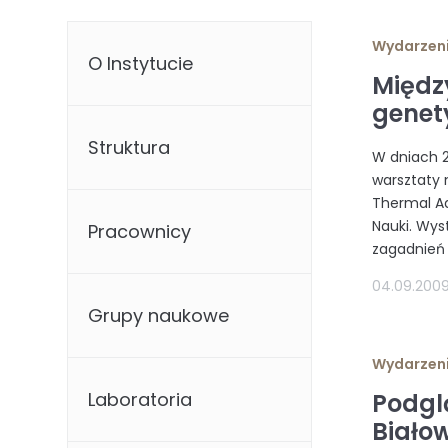
Wydarzen
O Instytucie
Międz
genet
Struktura
W dniach 2
warsztaty
Thermal Ad
Nauki. Wys
Pracownicy
zagadnień z
04.09.200
Grupy naukowe
Wydarzen
Laboratoria
Podgl
Białow