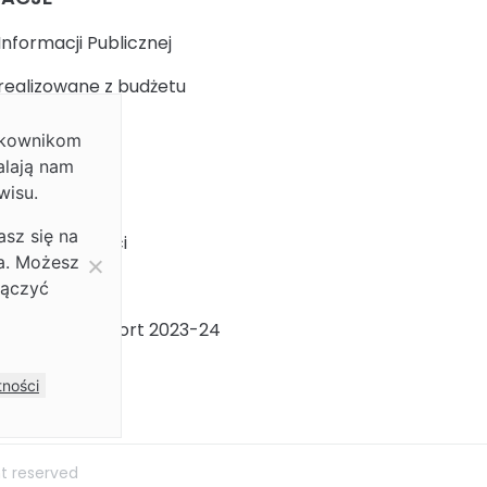
Informacji Publicznej
realizowane z budżetu
ytkownikom
k
alają nam
wisu.
 prywatności
asz się na
ja dostępności
ia. Możesz
ności Płci
łączyć
ności Płci Raport 2023-24
m
tności
ht reserved