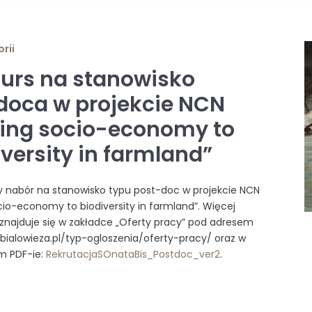
rii
urs na stanowisko
doca w projekcie NCN
king socio-economy to
iversity in farmland”
 nabór na stanowisko typu post-doc w projekcie NCN
ocio-economy to biodiversity in farmland”. Więcej
 znajduje się w zakładce „Oferty pracy” pod adresem
s.bialowieza.pl/typ-ogloszenia/oferty-pracy/ oraz w
m PDF-ie:
RekrutacjaSOnataBis_Postdoc_ver2
.