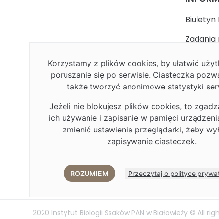
Biuletyn 
Zadania 
państwa
Korzystamy z plików cookies, by ułatwić uż
Faceboo
poruszanie się po serwisie. Ciasteczka pozw
także tworzyć anonimowe statystyki ser
Polityka
Jeżeli nie blokujesz plików cookies, to zgadz
Deklarac
ich używanie i zapisanie w pamięci urządzen
Plan Rów
zmienić ustawienia przeglądarki, żeby wy
zapisywanie ciasteczek.
Plan Rów
Eduroa
ROZUMIEM
Przeczytaj o polityce prywa
2020 Instytut Biologii Ssaków PAN w Białowieży © All rig