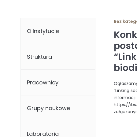
Bez katego
O Instytucie
Konk
post
“Lin
Struktura
biod
Pracownicy
Ogłaszamy
“Linking s
informacji
https://ib
Grupy naukowe
załączony
Laboratoria