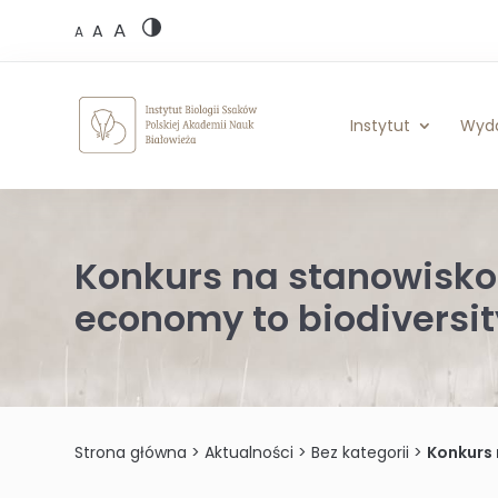
Skip
A
to
A
A
content
Instytut
Wyd
Konkurs na stanowisko 
economy to biodiversit
Strona główna
>
Aktualności
>
Bez kategorii
>
Konkurs 