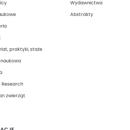
icy
Wydawnictwa
aukowe
Abstrakty
ria
t
at, praktyki, staże
a naukowa
a
 Research
n zwierząt
MACJE