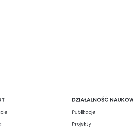
UT
DZIAŁALNOŚĆ NAUKO
ucie
Publikacje
a
Projekty