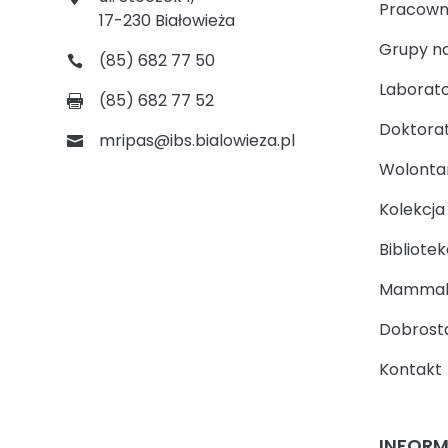
Pracown
17-230 Białowieża
Grupy n
(85) 682 77 50
Laborato
(85) 682 77 52
Doktora
mripas@ibs.bialowieza.pl
Wolontari
Kolekcj
Bibliotek
Mammal
Dobrosta
Kontakt
INFOR