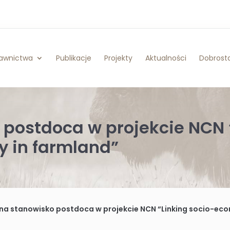
awnictwa
Publikacje
Projekty
Aktualności
Dobrosta
postdoca w projekcie NCN 
y in farmland”
na stanowisko postdoca w projekcie NCN “Linking socio-econ