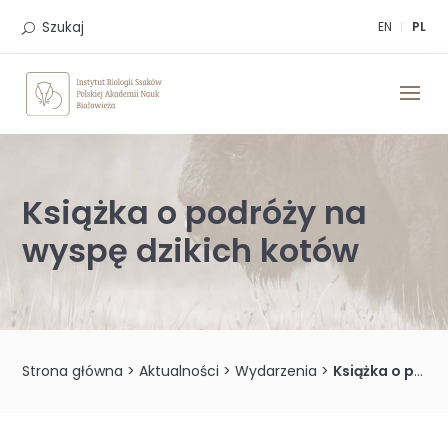
Skip
to
Szukaj
EN
PL
content
Książka o podróży na
wyspę dzikich kotów
Strona główna
>
Aktualności
>
Wydarzenia
>
Książka o podróży na wyspę dzikich kotów