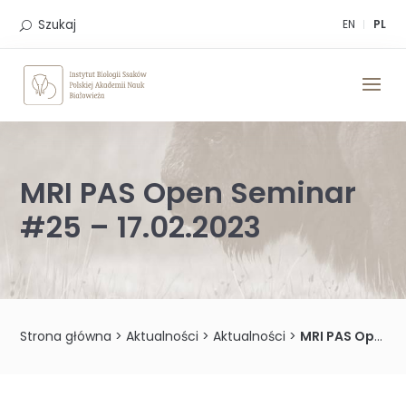
Skip
to
Szukaj
EN
PL
content
MRI PAS Open Seminar
#25 – 17.02.2023
Strona główna
>
Aktualności
>
Aktualności
>
MRI PAS Open Seminar #25 – 17.02.2023