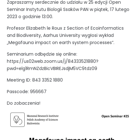
Zapraszamy serdecznie do udziału w 25 edycji Open
Seminar Instytutu Biologii Ssaków PAN w piątek, 17 lutego
2023 o godzinie 13:00.
Profesor Elizabeth le Roux z Section of Ecoinformatics
and Biodiversity, Aarhus University wygłosi wykład
„Megafauna impact on earth system processes”.
Seminarium odbędzie się online:
https://us02web.zoom.us/j/84333521880?
pwd=elg1RmNZdzBicVBIREJsdjM5VC9tdz09
Meeting ID: 843 3352 1880
Passcode: 956667
Do zobaczenia!