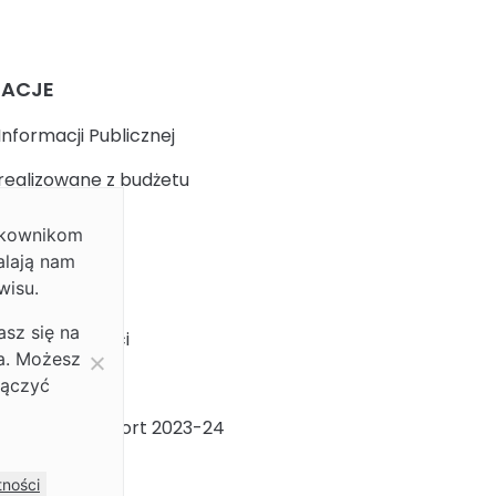
MACJE
Informacji Publicznej
realizowane z budżetu
ytkownikom
k
alają nam
wisu.
 prywatności
asz się na
ja dostępności
ia. Możesz
ności Płci
łączyć
ności Płci Raport 2023-24
m
tności