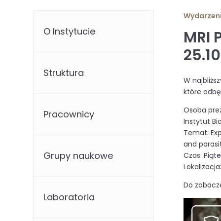
Wydarzen
O Instytucie
MRI 
25.1
Struktura
W najbliżs
które odbęd
Osoba prez
Pracownicy
Instytut Bi
Temat: Exp
and parasi
Grupy naukowe
Czas: Piąte
Lokalizacj
Do zobacze
Laboratoria