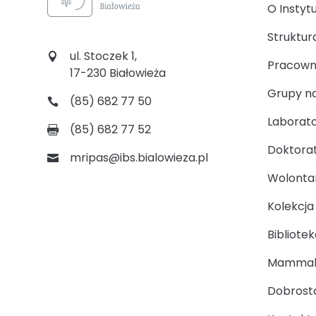
O Instyt
Struktur
ul. Stoczek 1,
Pracown
17-230 Białowieża
Grupy n
(85) 682 77 50
Laborato
(85) 682 77 52
Doktora
mripas@ibs.bialowieza.pl
Wolontari
Kolekcj
Bibliotek
Mammal
Dobrosta