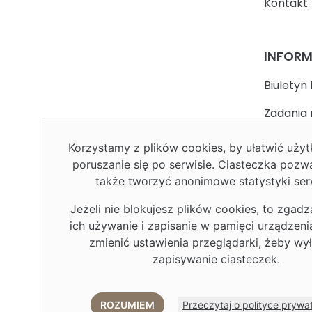
Kontakt
INFOR
Biuletyn 
Zadania 
państwa
Korzystamy z plików cookies, by ułatwić uż
Faceboo
poruszanie się po serwisie. Ciasteczka pozw
także tworzyć anonimowe statystyki ser
Polityka
Jeżeli nie blokujesz plików cookies, to zgadz
Deklarac
ich używanie i zapisanie w pamięci urządzen
Plan Rów
zmienić ustawienia przeglądarki, żeby wy
zapisywanie ciasteczek.
Plan Rów
Eduroa
ROZUMIEM
Przeczytaj o polityce prywa