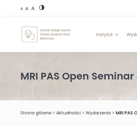
Skip
A
to
A
A
content
Instytut
Wyd
MRI PAS Open Seminar 
Strona główna
>
Aktualności
>
Wydarzenia
>
MRI PAS 