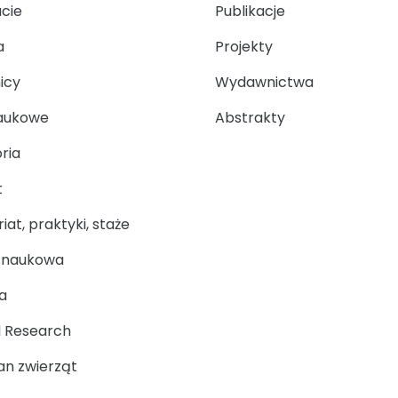
ucie
Publikacje
a
Projekty
icy
Wydawnictwa
aukowe
Abstrakty
ria
t
at, praktyki, staże
a naukowa
a
 Research
n zwierząt