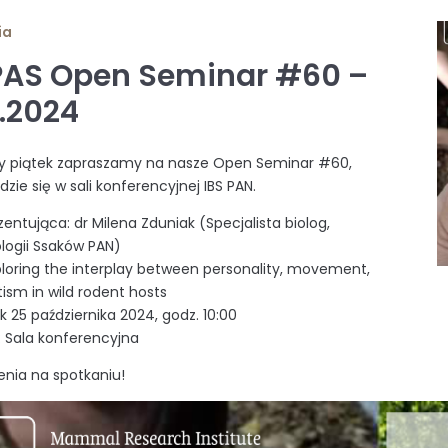
ia
PAS Open Seminar #60 –
0.2024
zy piątek zapraszamy na nasze Open Seminar #60,
zie się w sali konferencyjnej IBS PAN.
entująca: dr Milena Zduniak (Specjalista biolog,
ologii Ssaków PAN)
loring the interplay between personality, movement,
tism in wild rodent hosts
k 25 października 2024, godz. 10:00
a: Sala konferencyjna
nia na spotkaniu!