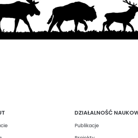
UT
DZIAŁALNOŚĆ NAUKO
ucie
Publikacje
a
Projekty