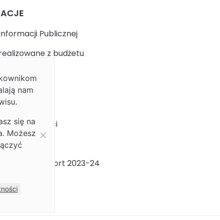
MACJE
Informacji Publicznej
realizowane z budżetu
ytkownikom
k
alają nam
wisu.
 prywatności
asz się na
ja dostępności
ia. Możesz
ności Płci
łączyć
ności Płci Raport 2023-24
m
tności