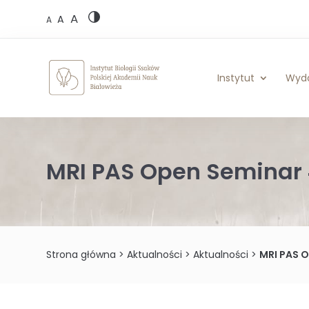
Skip
A
to
A
A
content
Instytut
Wyd
MRI PAS Open Seminar 
Strona główna
>
Aktualności
>
Aktualności
>
MRI PAS 