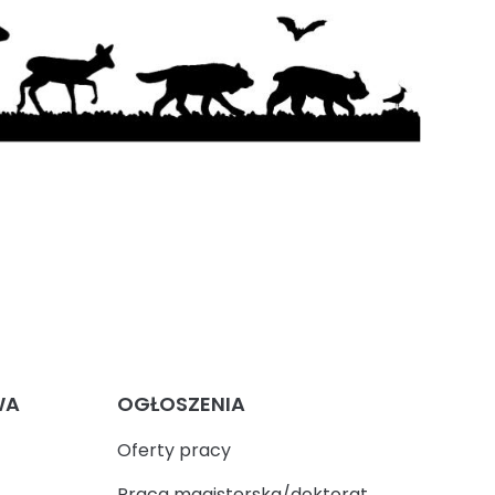
WA
OGŁOSZENIA
Oferty pracy
Praca magisterska/doktorat