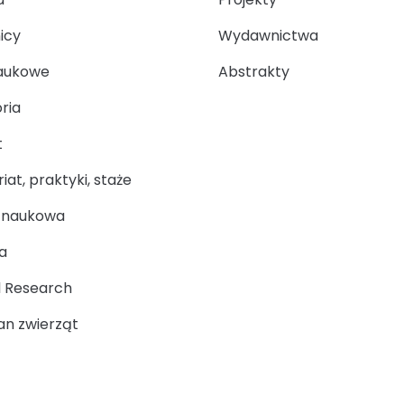
icy
Wydawnictwa
aukowe
Abstrakty
ria
t
at, praktyki, staże
a naukowa
a
 Research
n zwierząt