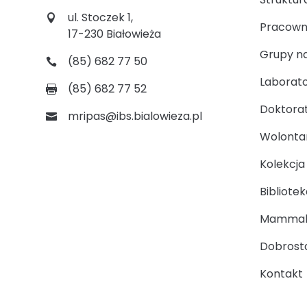
ul. Stoczek 1,
Pracown
17-230 Białowieża
Grupy n
(85) 682 77 50
Laborato
(85) 682 77 52
Doktora
mripas@ibs.bialowieza.pl
Wolontari
Kolekcj
Bibliotek
Mammal
Dobrosta
Kontakt