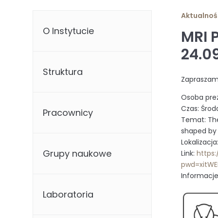
Aktualnoś
O Instytucie
MRI 
24.0
Struktura
Zapraszam
Osoba prez
Czas: Środa
Pracownicy
Temat: The
shaped by 
Lokalizacj
Grupy naukowe
Link:
https
pwd=xitWE
Informacje
Laboratoria