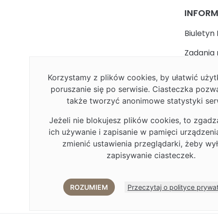
INFOR
Biuletyn 
Zadania 
państwa
Korzystamy z plików cookies, by ułatwić uż
Faceboo
poruszanie się po serwisie. Ciasteczka pozw
także tworzyć anonimowe statystyki ser
Polityka
Jeżeli nie blokujesz plików cookies, to zgadz
Deklarac
ich używanie i zapisanie w pamięci urządzen
Plan Rów
zmienić ustawienia przeglądarki, żeby wy
zapisywanie ciasteczek.
Plan Rów
Eduroa
ROZUMIEM
Przeczytaj o polityce prywa