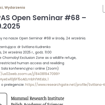
ci
,
Wydarzenia
PAS Open Seminar #68 –
9.2025
y na nasze Open Seminar #68 w środę, 24 września.
entująca: dr Svitlana Kudrenko
, 24 września 2025 r., godz. 11:00
 Chornobyl Exclusion Zone as a wildlife refuge,
restricted human access and rewilding
a: Sala konferencyjna i online (Zoom)
://us02web.zoom.us/j/84081947099?
HyeEw10j6F15oAELmbhfWEsbL.1
 o prelegencie:
https://www.researchgate.net/profile/Svitlana-