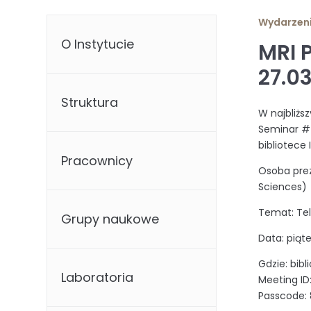
Wydarzen
O Instytucie
MRI 
27.0
Struktura
W najbliżs
Seminar #7
bibliotece 
Pracownicy
Osoba preze
Sciences)
Temat: Tel
Grupy naukowe
Data: piąt
Gdzie: bibl
Laboratoria
Meeting ID
Passcode: