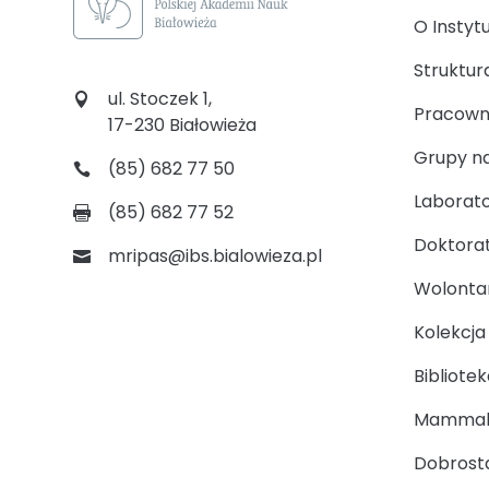
O Instyt
Struktur
ul. Stoczek 1,
Pracown
17-230 Białowieża
Grupy n
(85) 682 77 50
Laborato
(85) 682 77 52
Doktora
mripas@ibs.bialowieza.pl
Wolontari
Kolekcj
Bibliotek
Mammal
Dobrosta