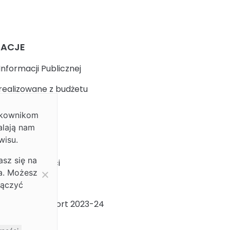
MACJE
Informacji Publicznej
realizowane z budżetu
ytkownikom
k
alają nam
wisu.
 prywatności
asz się na
ja dostępności
ia. Możesz
ności Płci
łączyć
ności Płci Raport 2023-24
m