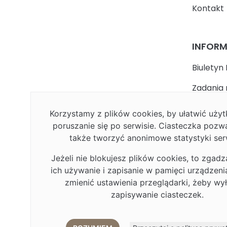
Kontakt
INFOR
Biuletyn 
Zadania 
państwa
Korzystamy z plików cookies, by ułatwić uż
Faceboo
poruszanie się po serwisie. Ciasteczka pozw
także tworzyć anonimowe statystyki ser
Polityka
Jeżeli nie blokujesz plików cookies, to zgadz
Deklarac
ich używanie i zapisanie w pamięci urządzen
Plan Rów
zmienić ustawienia przeglądarki, żeby wy
zapisywanie ciasteczek.
Plan Rów
Eduroa