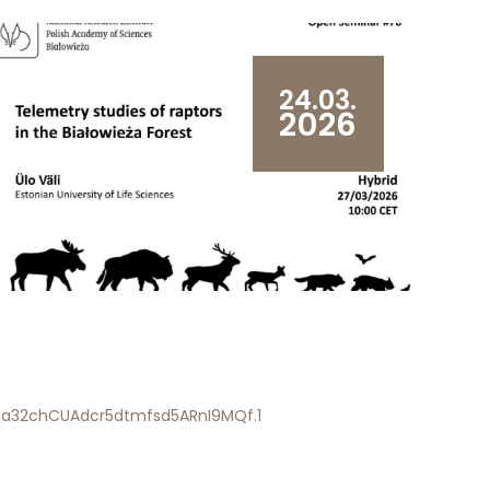
24.03.
2026
dqa32chCUAdcr5dtmfsd5ARnI9MQf.1