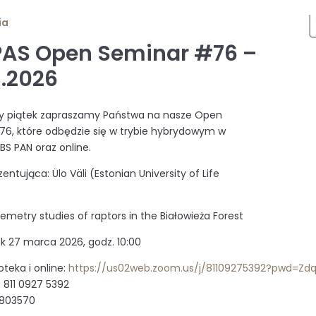
ia
PAS Open Seminar #76 –
3.2026
zy piątek zapraszamy Państwa na nasze Open
6, które odbędzie się w trybie hybrydowym w
IBS PAN oraz online.
ntująca: Ülo Väli (Estonian University of Life
emetry studies of raptors in the Białowieża Forest
ek 27 marca 2026, godz. 10:00
ioteka i online:
https://us02web.zoom.us/j/81109275392?pwd=Z
: 811 0927 5392
 803570