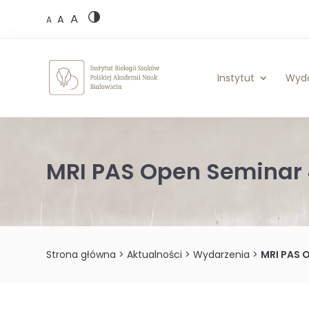
Skip
A
to
A
A
content
Instytut
Wyd
MRI PAS Open Seminar 
Strona główna
>
Aktualności
>
Wydarzenia
>
MRI PAS 