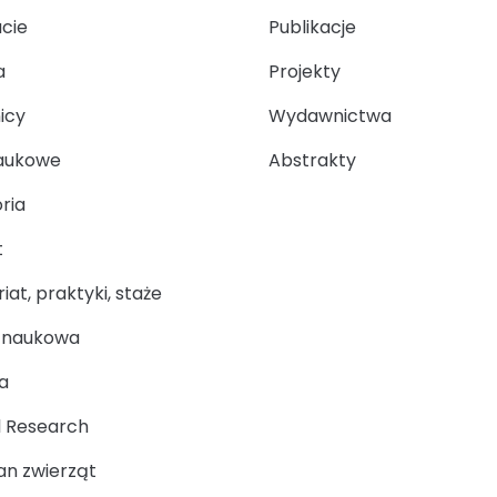
ucie
Publikacje
a
Projekty
icy
Wydawnictwa
aukowe
Abstrakty
ria
t
at, praktyki, staże
a naukowa
a
 Research
n zwierząt