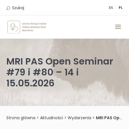
Skip
to
Szukaj
EN
PL
content
MRI PAS Open Seminar
#79 i #80 – 14 i
15.05.2026
Strona główna
>
Aktualności
>
Wydarzenia
>
MRI PAS Open Seminar #79 i #80 – 14 i 15.05.2026