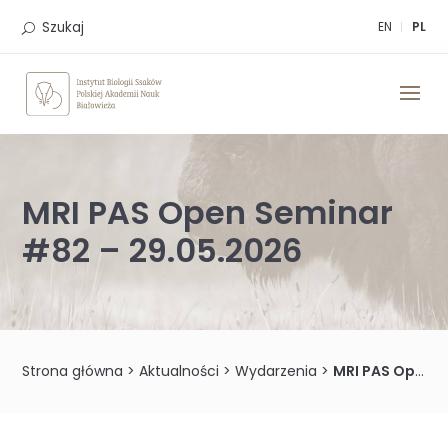
Skip
to
Szukaj
EN
PL
content
MRI PAS Open Seminar
#82 – 29.05.2026
Strona główna
>
Aktualności
>
Wydarzenia
>
MRI PAS Open Seminar #82 – 29.05.2026