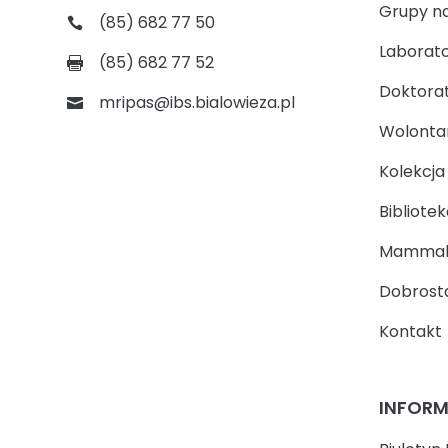
Grupy n
(85) 682 77 50
Laborato
(85) 682 77 52
Doktora
mripas@ibs.bialowieza.pl
Wolontari
Kolekcj
Bibliotek
Mammal
Dobrosta
Kontakt
INFOR