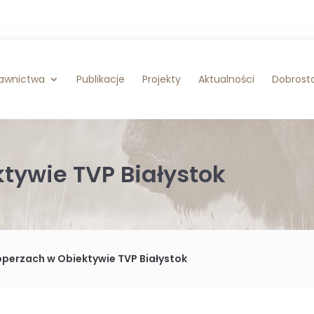
awnictwa
Publikacje
Projekty
Aktualności
Dobrosta
tywie TVP Białystok
operzach w Obiektywie TVP Białystok