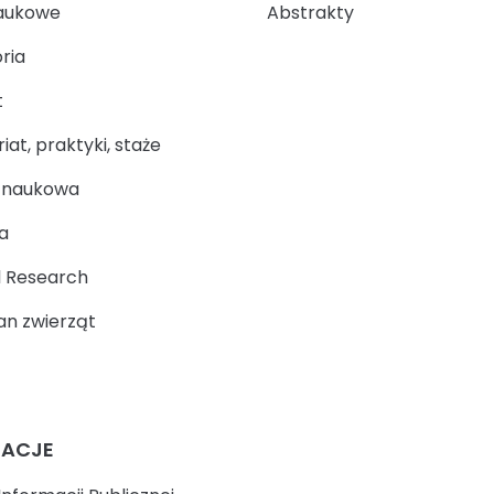
aukowe
Abstrakty
ria
t
at, praktyki, staże
a naukowa
a
 Research
n zwierząt
MACJE