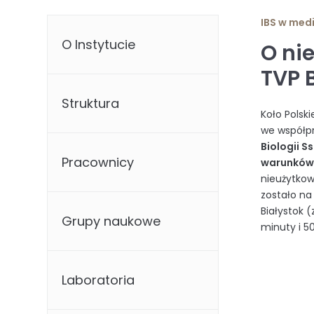
IBS w med
O Instytucie
O ni
TVP 
Struktura
Koło Polsk
we współp
Biologii 
Pracownicy
warunków 
nieużytko
zostało na
Białystok
Grupy naukowe
minuty i 5
Laboratoria