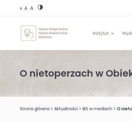
Skip
A
to
A
A
content
Instytut
Wyd
O nietoperzach w Obiek
Strona główna
>
Aktualności
>
IBS w mediach
>
O niet