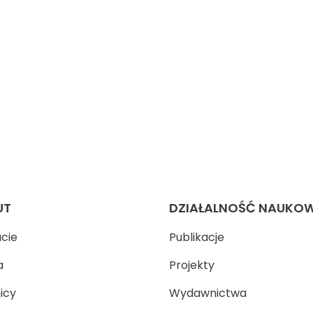
UT
DZIAŁALNOŚĆ NAUKO
ucie
Publikacje
a
Projekty
icy
Wydawnictwa