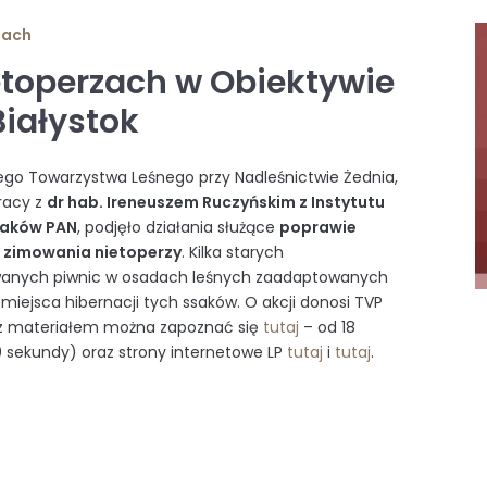
iach
etoperzach w Obiektywie
Białystok
iego Towarzystwa Leśnego przy Nadleśnictwie Żednia,
racy z
dr hab. Ireneuszem Ruczyńskim z Instytutu
Ssaków PAN
, podjęło działania służące
poprawie
zimowania nietoperzy
. Kilka starych
wanych piwnic w osadach leśnych zaadaptowanych
 miejsca hibernacji tych ssaków. O akcji donosi TVP
 (z materiałem można zapoznać się
tutaj
– od 18
0 sekundy) oraz strony internetowe LP
tutaj
i
tutaj
.