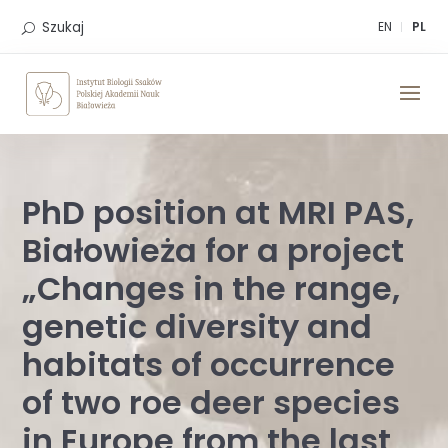
Skip
to
Szukaj
EN
PL
content
PhD position at MRI PAS,
Białowieża for a project
„Changes in the range,
genetic diversity and
habitats of occurrence
of two roe deer species
in Europe from the last