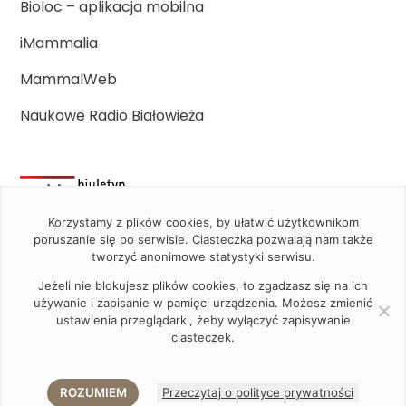
Bioloc – aplikacja mobilna
iMammalia
MammalWeb
Naukowe Radio Białowieża
Korzystamy z plików cookies, by ułatwić użytkownikom
poruszanie się po serwisie. Ciasteczka pozwalają nam także
tworzyć anonimowe statystyki serwisu.
Jeżeli nie blokujesz plików cookies, to zgadzasz się na ich
używanie i zapisanie w pamięci urządzenia. Możesz zmienić
ustawienia przeglądarki, żeby wyłączyć zapisywanie
ciasteczek.
2020 Instytut Biologii Ssaków PAN w Białowieży © All right
reserved
ROZUMIEM
Przeczytaj o polityce prywatności