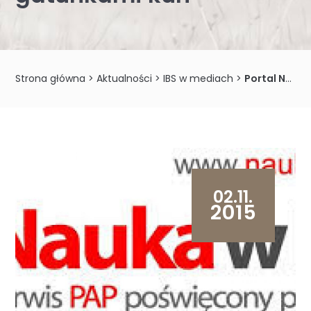
Strona główna
>
Aktualności
>
IBS w mediach
>
Portal Nauka w Polsce o najnowszych badaniach prof. Andrzeja Zalewskiego i doktorantki Anny Wereszczuk nad dwoma gatunkami kun
02.11.
2015