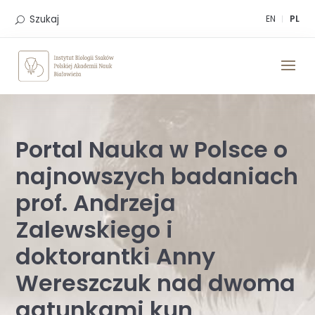
Skip
to
Szukaj
EN
PL
content
Portal Nauka w Polsce o
najnowszych badaniach
prof. Andrzeja
Zalewskiego i
doktorantki Anny
Wereszczuk nad dwoma
gatunkami kun