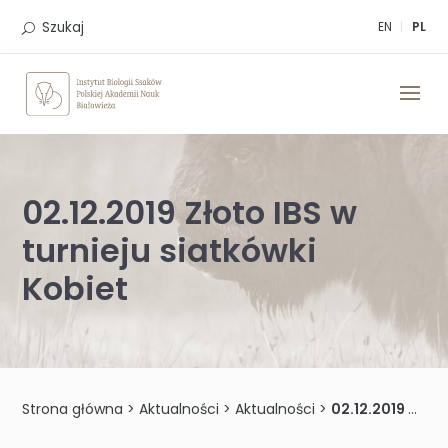
Skip
to
Szukaj
EN
PL
content
02.12.2019 Złoto IBS w
turnieju siatkówki
Kobiet
Strona główna
>
Aktualności
>
Aktualności
>
02.12.2019 Złoto IBS w turnieju siatkówki Kobiet