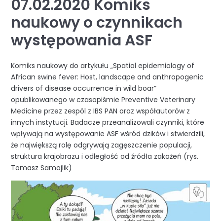
07.02.2020 Komiks
naukowy o czynnikach
występowania ASF
Komiks naukowy do artykułu „Spatial epidemiology of
African swine fever: Host, landscape and anthropogenic
drivers of disease occurrence in wild boar”
opublikowanego w czasopiśmie Preventive Veterinary
Medicine przez zespól z IBS PAN oraz współautorów z
innych instytucji. Badacze przeanalizowali czynniki, które
wpływają na występowanie ASF wśród dzików i stwierdzili,
że największą rolę odgrywają zagęszczenie populacji,
struktura krajobrazu i odległość od źródła zakażeń (rys.
Tomasz Samojlik)