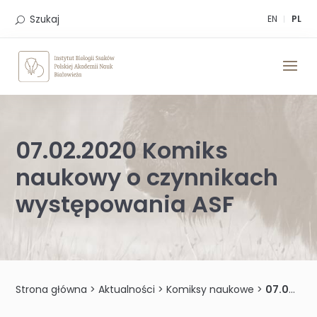
Skip
to
Szukaj
EN
PL
content
07.02.2020 Komiks
naukowy o czynnikach
występowania ASF
Strona główna
>
Aktualności
>
Komiksy naukowe
>
07.02.2020 Komiks naukowy o czynnikach występowania ASF