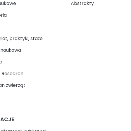
aukowe
Abstrakty
ria
t
at, praktyki, staże
a naukowa
a
 Research
n zwierząt
MACJE