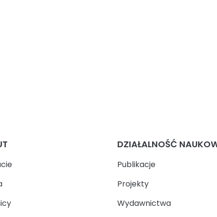
UT
DZIAŁALNOŚĆ NAUKO
ucie
Publikacje
a
Projekty
icy
Wydawnictwa