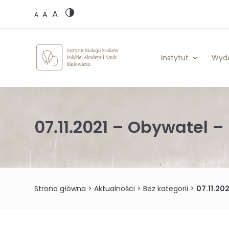
Skip
A
to
A
A
content
Instytut
Wyd
07.11.2021 – Obywatel – 
Strona główna
>
Aktualności
>
Bez kategorii
>
07.11.20