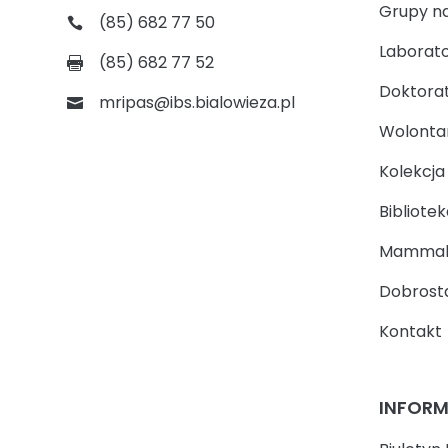
Grupy n
(85) 682 77 50
Laborato
(85) 682 77 52
Doktora
mripas@ibs.bialowieza.pl
Wolontari
Kolekcj
Bibliotek
Mammal
Dobrosta
Kontakt
INFOR