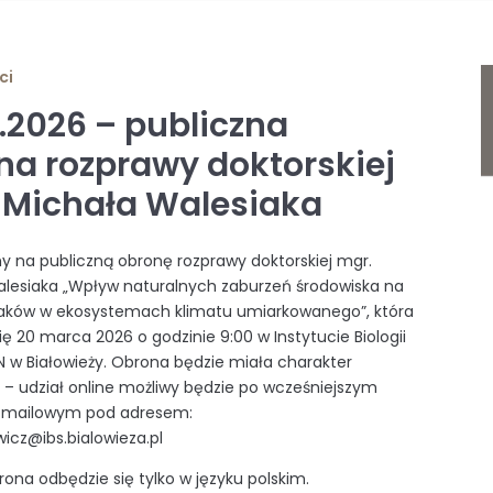
ci
3.2026 – publiczna
na rozprawy doktorskiej
 Michała Walesiaka
 na publiczną obronę rozprawy doktorskiej mgr.
lesiaka „Wpływ naturalnych zaburzeń środowiska na
taków w ekosystemach klimatu umiarkowanego”, która
ię 20 marca 2026 o godzinie 9:00 w Instytucie Biologii
 w Białowieży. Obrona będzie miała charakter
– udział online możliwy będzie po wcześniejszym
u mailowym pod adresem:
icz@ibs.bialowieza.pl
ona odbędzie się tylko w języku polskim.