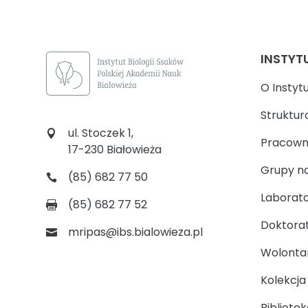
INSTYT
O Instyt
Struktur
ul. Stoczek 1,
Pracown
17-230 Białowieża
Grupy n
(85) 682 77 50
Laborato
(85) 682 77 52
Doktora
mripas@ibs.bialowieza.pl
Wolontari
Kolekcj
Bibliotek