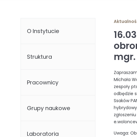
Aktualnoś
O Instytucie
16.0
obro
mgr.
Struktura
Zapraszamy
Michała Wa
Pracownicy
zespoły p
odbędzie s
Ssaków PAN
Grupy naukowe
hybrydowy 
zgłoszeni
e.woloncew
Laboratoria
Uwaga: Obr