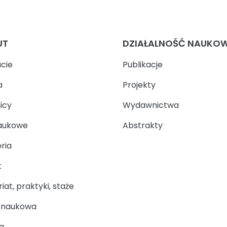
UT
DZIAŁALNOŚĆ NAUKO
ucie
Publikacje
a
Projekty
icy
Wydawnictwa
aukowe
Abstrakty
ria
t
at, praktyki, staże
a naukowa
a