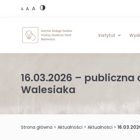
Skip
A
to
A
A
content
Instytut
Wyd
16.03.2026 – publiczna
Walesiaka
Strona główna
>
Aktualności
>
Aktualności
>
16.03.202