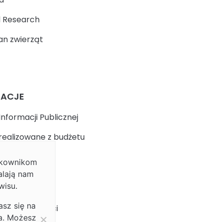
 Research
n zwierząt
MACJE
Informacji Publicznej
realizowane z budżetu
ytkownikom
k
alają nam
wisu.
 prywatności
asz się na
ja dostępności
ia. Możesz