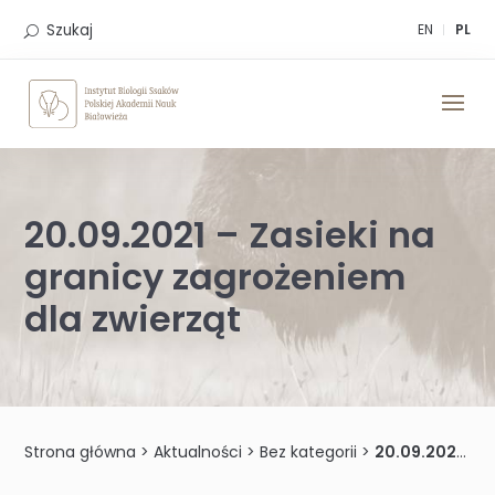
Skip
to
Szukaj
EN
PL
content
20.09.2021 – Zasieki na
granicy zagrożeniem
dla zwierząt
Strona główna
>
Aktualności
>
Bez kategorii
>
20.09.2021 – Zasieki na granicy zagrożeniem dla zwierząt