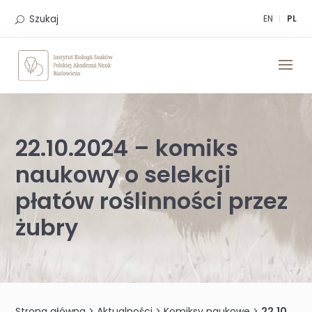
Skip
to
Szukaj
EN
PL
content
22.10.2024 – komiks
naukowy o selekcji
płatów roślinności przez
żubry
Strona główna
>
Aktualności
>
Komiksy naukowe
>
22.10.2024 – komiks naukowy o selekcji płatów roślinności przez żubry