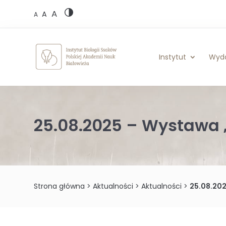
Skip
A
to
A
A
content
Instytut
Wyd
25.08.2025 – Wystawa 
Strona główna
>
Aktualności
>
Aktualności
>
25.08.202