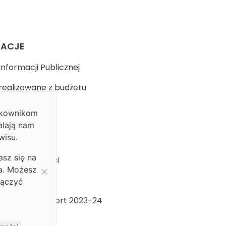
MACJE
Informacji Publicznej
realizowane z budżetu
ytkownikom
k
alają nam
wisu.
 prywatności
asz się na
ja dostępności
ia. Możesz
ności Płci
łączyć
ności Płci Raport 2023-24
m