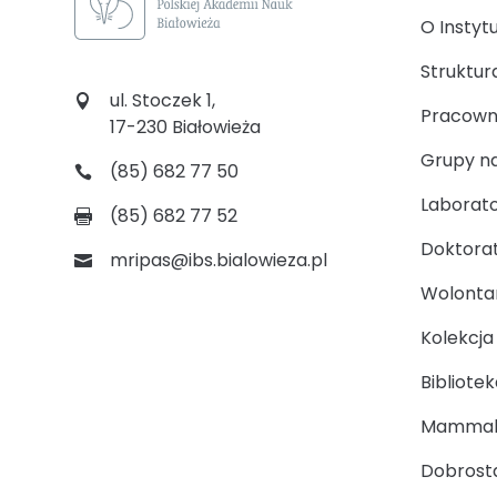
O Instyt
Struktur
ul. Stoczek 1,
Pracown
17-230 Białowieża
Grupy n
(85) 682 77 50
Laborato
(85) 682 77 52
Doktora
mripas@ibs.bialowieza.pl
Wolontari
Kolekcj
Bibliotek
Mammal
Dobrosta