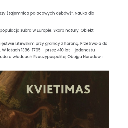
eży (tajemnica pałacowych dębów)”, Nauka dla
populacja żubra w Europie. Skarb natury. Obiekt
ięstwie Litewskim przy granicy z Koroną. Przetrwała do
y. W latach 1386-1795 – przez 410 lat – jedenastu
wiada o władcach Rzeczypospolitej Obojga Narodów i