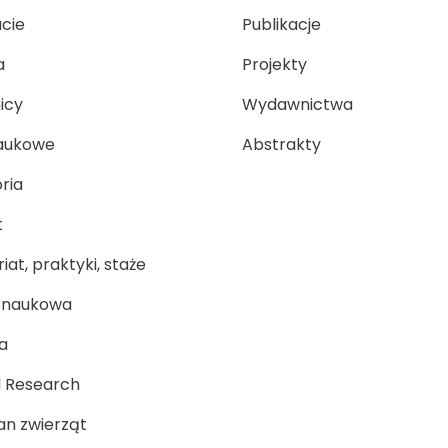
ucie
Publikacje
a
Projekty
icy
Wydawnictwa
aukowe
Abstrakty
ria
t
at, praktyki, staże
a naukowa
a
 Research
n zwierząt