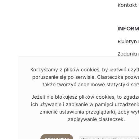
Kontakt
INFOR
Biuletyn 
Zadania 
państwa
Korzystamy z plików cookies, by ułatwić uż
Faceboo
poruszanie się po serwisie. Ciasteczka pozw
także tworzyć anonimowe statystyki ser
Polityka
Jeżeli nie blokujesz plików cookies, to zgadz
Deklarac
ich używanie i zapisanie w pamięci urządzen
Plan Rów
zmienić ustawienia przeglądarki, żeby wy
zapisywanie ciasteczek.
Plan Rów
Eduroa