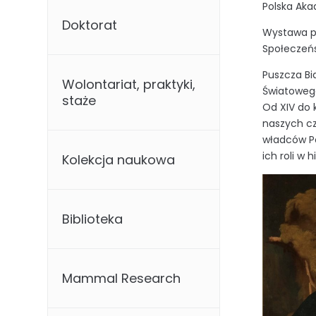
Polska Aka
Doktorat
Wystawa p
Społeczeńs
Puszcza Bi
Wolontariat, praktyki,
Światoweg
staże
Od XIV do 
naszych cza
władców Po
ich roli w h
Kolekcja naukowa
Biblioteka
Mammal Research