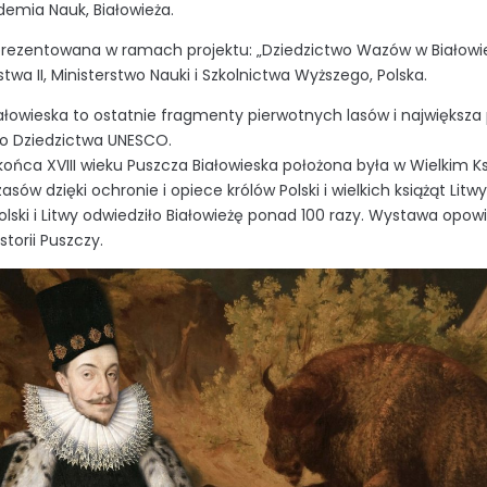
demia Nauk, Białowieża.
rezentowana w ramach projektu: „Dziedzictwo Wazów w Białowi
twa II, Ministerstwo Nauki i Szkolnictwa Wyższego, Polska.
ałowieska to ostatnie fragmenty pierwotnych lasów i największa 
o Dziedzictwa UNESCO.
końca XVIII wieku Puszcza Białowieska położona była w Wielkim Ks
sów dzięki ochronie i opiece królów Polski i wielkich książąt Litw
lski i Litwy odwiedziło Białowieżę ponad 100 razy. Wystawa opo
istorii Puszczy.