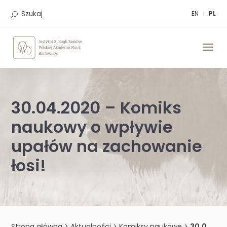
Skip
to
Szukaj
EN
PL
content
30.04.2020 – Komiks
naukowy o wpływie
upałów na zachowanie
łosi!
Strona główna
>
Aktualności
>
Komiksy naukowe
>
30.04.2020 – Komiks naukowy o wpływie upałów na zachowanie łosi!