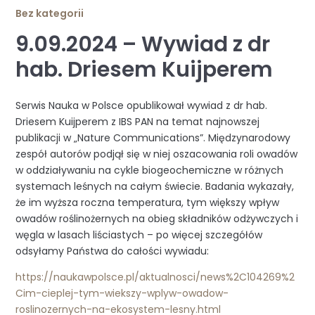
Bez kategorii
9.09.2024 – Wywiad z dr
hab. Driesem Kuijperem
Serwis Nauka w Polsce opublikował wywiad z dr hab.
Driesem Kuijperem z IBS PAN na temat najnowszej
publikacji w „Nature Communications”. Międzynarodowy
zespół autorów podjął się w niej oszacowania roli owadów
w oddziaływaniu na cykle biogeochemiczne w różnych
systemach leśnych na całym świecie. Badania wykazały,
że im wyższa roczna temperatura, tym większy wpływ
owadów roślinożernych na obieg składników odżywczych i
węgla w lasach liściastych – po więcej szczegółów
odsyłamy Państwa do całości wywiadu:
https://naukawpolsce.pl/aktualnosci/news%2C104269%2
Cim-cieplej-tym-wiekszy-wplyw-owadow-
roslinozernych-na-ekosystem-lesny.html