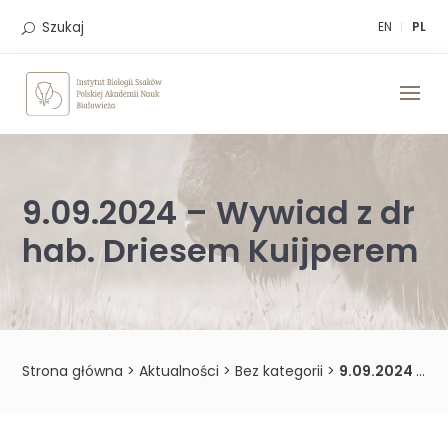
Skip
to
Szukaj
EN
PL
content
9.09.2024 – Wywiad z dr
hab. Driesem Kuijperem
Strona główna
>
Aktualności
>
Bez kategorii
>
9.09.2024 – Wywiad z dr hab. Driesem Kuijperem