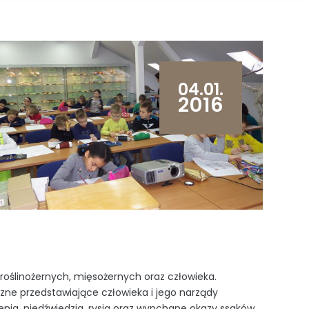
04.01.
2016
roślinożernych, mięsożernych oraz człowieka.
czne przedstawiające człowieka i jego narządy
lenia, niedźwiedzia, rysia oraz wypchane okazy ssaków