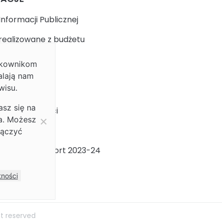
Informacji Publicznej
realizowane z budżetu
ytkownikom
k
alają nam
wisu.
 prywatności
asz się na
ja dostępności
ia. Możesz
ności Płci
łączyć
ności Płci Raport 2023-24
m
tności
ht reserved