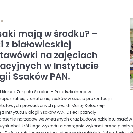
ia
saki mają w środku? –
i z białowieskiej
tawówki na zajęciach
acyjnych w Instytucie
ogii Ssaków PAN.
II klasy z Zespołu Szkolno – Przedszkolnego w
 zapoznali się z anatomią ssaków w czasie prezentacji i
ztatowych prowadzonych przez dr Martę Kołodziej-
 z Instytutu Biologii Ssaków PAN. Dzieci poznały
położenie narządów wewnętrznych oraz budowę szkieletu ssaków 
wysłuchali krótkiego wykładu a następnie wykonali prace plasty
. Dużym zainteresowaniem cieszyły się szkielety żubra, łosia, je