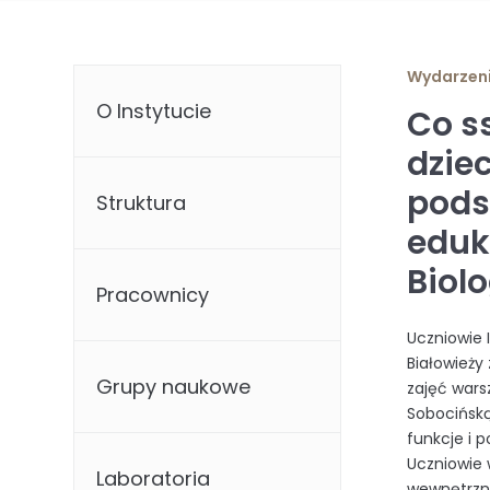
Wydarzen
O Instytucie
Co s
dziec
pods
Struktura
eduk
Biol
Pracownicy
Uczniowie 
Białowieży
Grupy naukowe
zajęć wars
Sobocińską
funkcje i 
Uczniowie 
Laboratoria
wewnętrzne