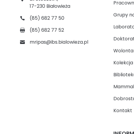
Pracown
17-230 Białowieża
Grupy n
(85) 682 77 50
Laborato
(85) 682 77 52
Doktora
mripas@ibs.bialowieza.pl
Wolontari
Kolekcj
Bibliotek
Mammal
Dobrosta
Kontakt
INFOR