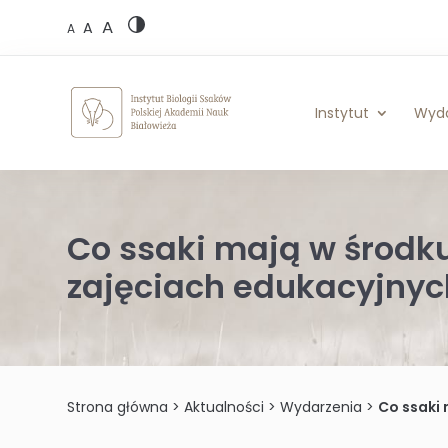
Skip
A
to
A
A
content
Instytut
Wyd
Co ssaki mają w środku
zajęciach edukacyjnych
Strona główna
>
Aktualności
>
Wydarzenia
>
Co ssaki 