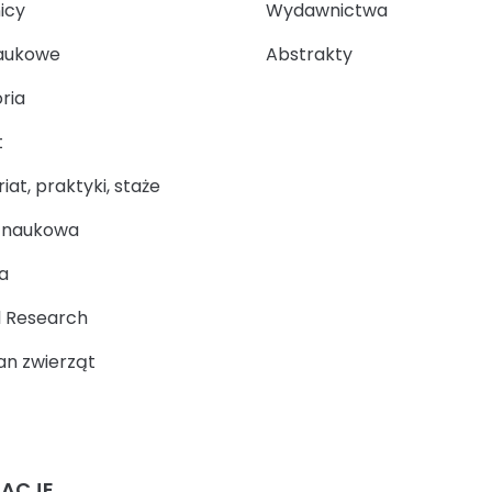
icy
Wydawnictwa
aukowe
Abstrakty
ria
t
at, praktyki, staże
a naukowa
a
 Research
n zwierząt
MACJE