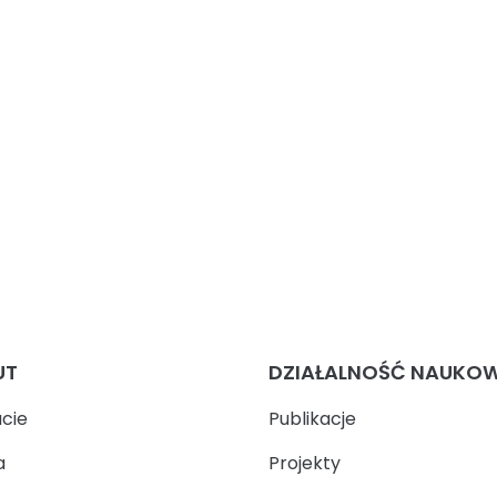
UT
DZIAŁALNOŚĆ NAUKO
ucie
Publikacje
a
Projekty