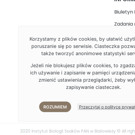
Biuletyn 
Zadania 
państwa
Korzystamy z plików cookies, by ułatwić uż
Faceboo
poruszanie się po serwisie. Ciasteczka pozw
także tworzyć anonimowe statystyki ser
Polityka
Jeżeli nie blokujesz plików cookies, to zgadz
Deklarac
ich używanie i zapisanie w pamięci urządzen
Plan Rów
zmienić ustawienia przeglądarki, żeby wy
zapisywanie ciasteczek.
Plan Rów
Eduroa
ROZUMIEM
Przeczytaj o polityce prywa
2020 Instytut Biologii Ssaków PAN w Białowieży © All rig