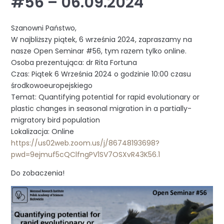
#56 – 06.09.2024
Szanowni Państwo,
W najbliższy piątek, 6 września 2024, zapraszamy na
nasze Open Seminar #56, tym razem tylko online.
Osoba prezentująca: dr Rita Fortuna
Czas: Piątek 6 Września 2024 o godzinie 10:00 czasu
środkowoeuropejskiego
Temat: Quantifying potential for rapid evolutionary or
plastic changes in seasonal migration in a partially-
migratory bird population
Lokalizacja: Online
https://us02web.zoom.us/j/86748193698?
pwd=9ejmuf5cQClfngPV1SV7OSXvR43K56.1
Do zobaczenia!