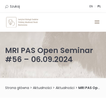
Skip
to
Szukaj
EN
PL
content
MRI PAS Open Seminar
#56 – 06.09.2024
Strona główna
>
Aktualności
>
Aktualności
>
MRI PAS Open Seminar #56 – 06.09.2024