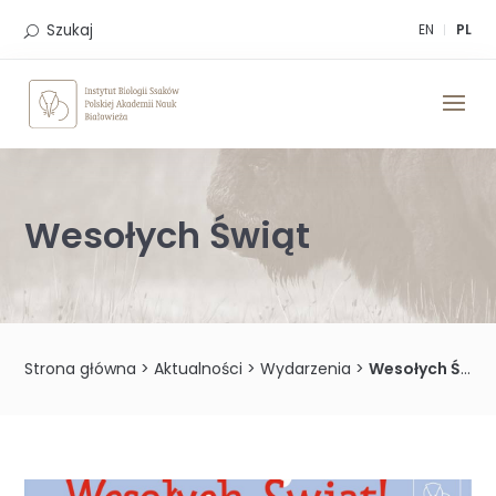
Skip
to
Szukaj
EN
PL
content
Wesołych Świąt
Strona główna
>
Aktualności
>
Wydarzenia
>
Wesołych Świąt