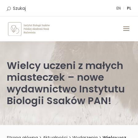
Skip
to
Szukaj
EN
PL
content
Wielcy uczeni z małych
miasteczek – nowe
wydawnictwo Instytutu
Biologii Ssaków PAN!
Strona główna
>
Aktualności
>
Wydarzenia
>
Wielcy uczeni z małych miasteczek – nowe wydawnictwo Instytutu Biologii Ssaków PAN!