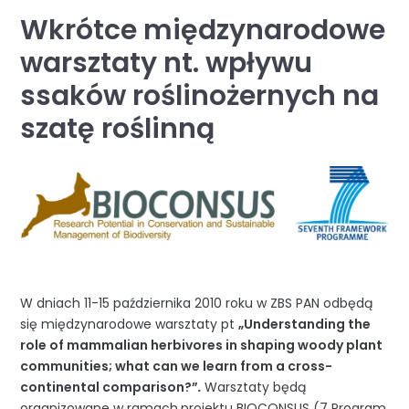
Wkrótce międzynarodowe
warsztaty nt. wpływu
ssaków roślinożernych na
szatę roślinną
W dniach 11-15 października 2010 roku w ZBS PAN odbędą
się międzynarodowe warsztaty pt
„Understanding the
role of mammalian herbivores in shaping woody plant
communities; what can we learn from a cross-
continental comparison?”
.
Warsztaty będą
organizowane w ramach
projektu BIOCONSUS (7 Program