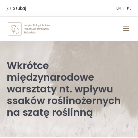
Skip
to
Szukaj
EN
PL
content
Wkrótce
międzynarodowe
warsztaty nt. wpływu
ssaków roślinożernych
na szatę roślinną