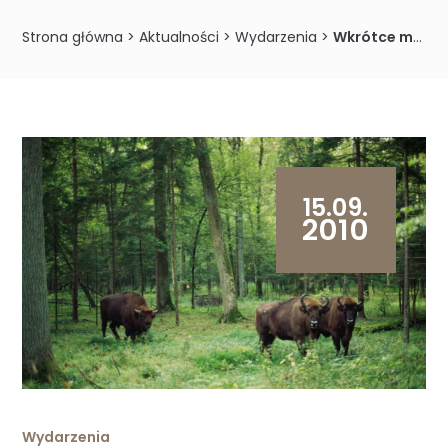
Strona główna
>
Aktualności
>
Wydarzenia
>
Wkrótce międzynarodowe warsztaty nt. wpływu ssaków roślinożernych na szatę roślinną
15.09.
2010
Wydarzenia