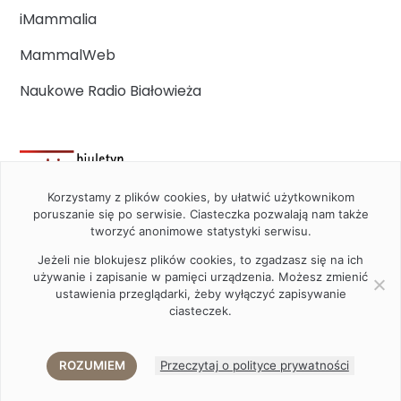
iMammalia
MammalWeb
Naukowe Radio Białowieża
Korzystamy z plików cookies, by ułatwić użytkownikom
poruszanie się po serwisie. Ciasteczka pozwalają nam także
tworzyć anonimowe statystyki serwisu.
Jeżeli nie blokujesz plików cookies, to zgadzasz się na ich
używanie i zapisanie w pamięci urządzenia. Możesz zmienić
ustawienia przeglądarki, żeby wyłączyć zapisywanie
ciasteczek.
2020 Instytut Biologii Ssaków PAN w Białowieży © All right
reserved
ROZUMIEM
Przeczytaj o polityce prywatności
Akamadr
Designed and developed by