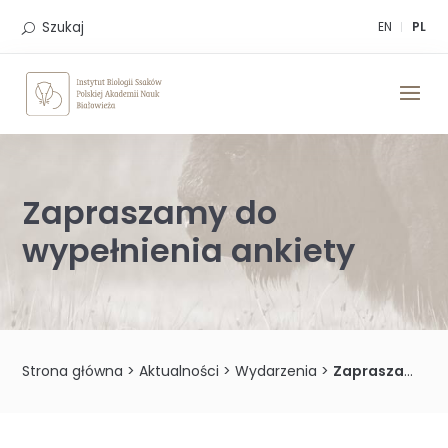
Skip
to
Szukaj
EN
PL
content
Zapraszamy do
wypełnienia ankiety
Strona główna
>
Aktualności
>
Wydarzenia
>
Zapraszamy do wypełnienia ankiety