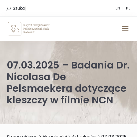
Skip
to
Szukaj
EN
PL
content
07.03.2025 – Badania Dr.
Nicolasa De
Pelsmaekera dotyczące
kleszczy w filmie NCN
Strona główna
>
Aktualności
>
Aktualności
>
07.03.2025 – Badania Dr. Nicolasa De Pelsmaekera dotyczące kleszczy w filmie NCN