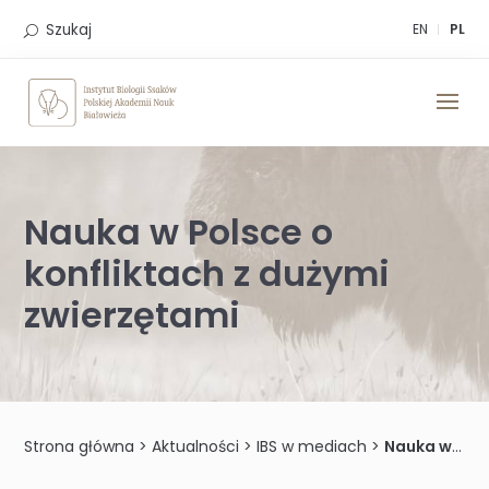
Skip
to
Szukaj
EN
PL
content
Nauka w Polsce o
konfliktach z dużymi
zwierzętami
Strona główna
>
Aktualności
>
IBS w mediach
>
Nauka w Polsce o konfliktach z dużymi zwierzętami