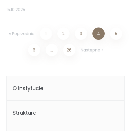
15.10.2025
« Poprzednie
1
2
3
4
5
Następne »
6
…
26
O Instytucie
Struktura