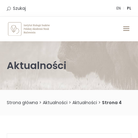
Skip
to
Szukaj
EN
PL
content
Aktualności
Strona główna
>
Aktualności
>
Aktualności
>
Strona 4