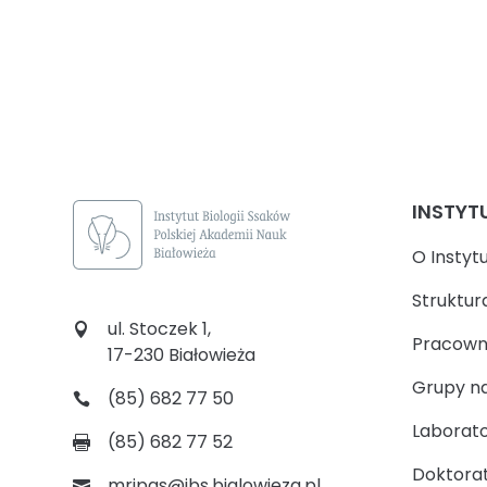
INSTYT
O Instyt
Struktur
ul. Stoczek 1,
Pracown
17-230 Białowieża
Grupy n
(85) 682 77 50
Laborato
(85) 682 77 52
Doktora
mripas@ibs.bialowieza.pl