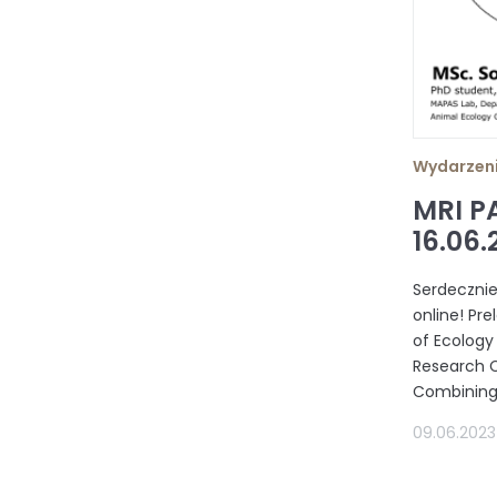
Wydarzen
MRI P
16.06.
Serdeczni
online! Pr
of Ecology
Research C
Combining 
09.06.2023