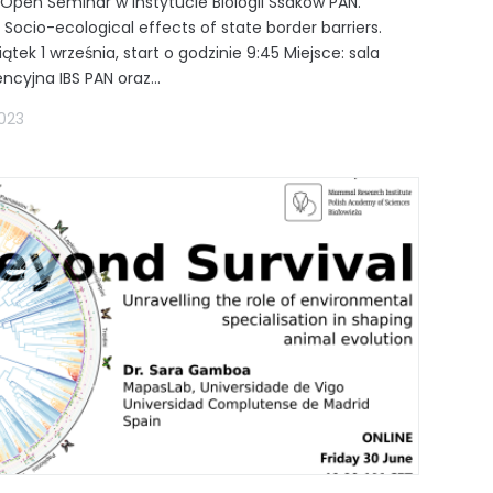
Open Seminar w Instytucie Biologii Ssaków PAN.
Socio-ecological effects of state border barriers.
iątek 1 września, start o godzinie 9:45 Miejsce: sala
ncyjna IBS PAN oraz...
2023