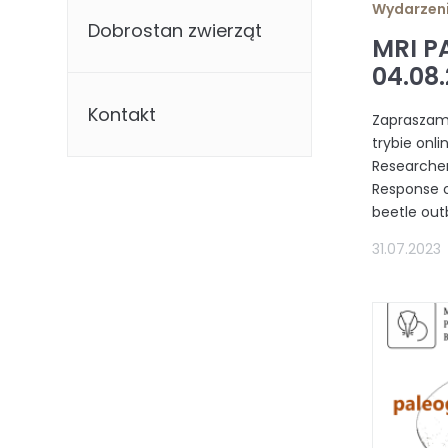
Wydarzen
Dobrostan zwierząt
MRI P
04.08
Kontakt
Zapraszam
trybie onl
Researcher
Response o
beetle outb
31.07.2023