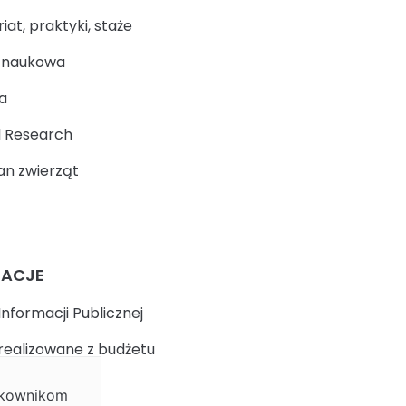
at, praktyki, staże
a naukowa
a
 Research
n zwierząt
MACJE
Informacji Publicznej
realizowane z budżetu
ytkownikom