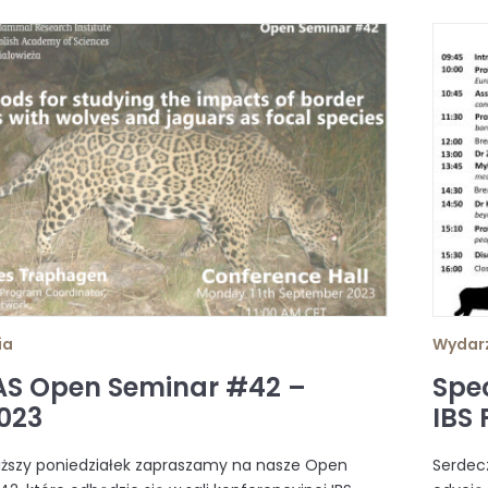
ia
Wydar
AS Open Seminar #42 –
Spe
2023
IBS 
liższy poniedziałek zapraszamy na nasze Open
Serdec