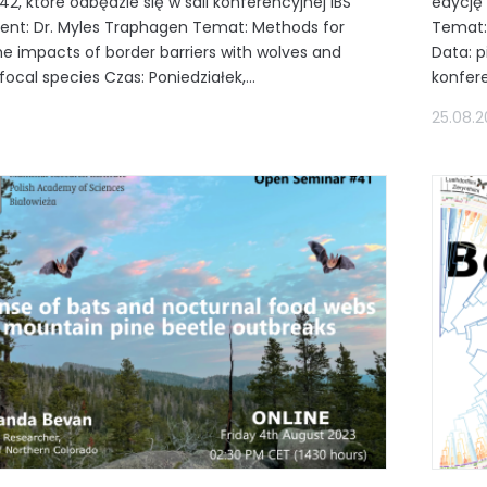
2, które odbędzie się w sali konferencyjnej IBS
edycję 
gent: Dr. Myles Traphagen Temat: Methods for
Temat: 
he impacts of border barriers with wolves and
Data: p
focal species Czas: Poniedziałek,...
konfere
25.08.