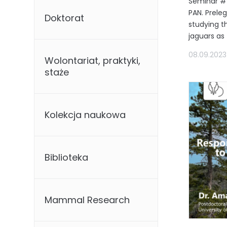
Seminar #4
PAN. Prele
Doktorat
studying t
jaguars as 
08.09.2023
Wolontariat, praktyki,
staże
Kolekcja naukowa
Biblioteka
Mammal Research