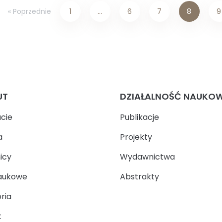
« Poprzednie
1
…
6
7
8
9
UT
DZIAŁALNOŚĆ NAUKO
ucie
Publikacje
a
Projekty
icy
Wydawnictwa
aukowe
Abstrakty
ria
t