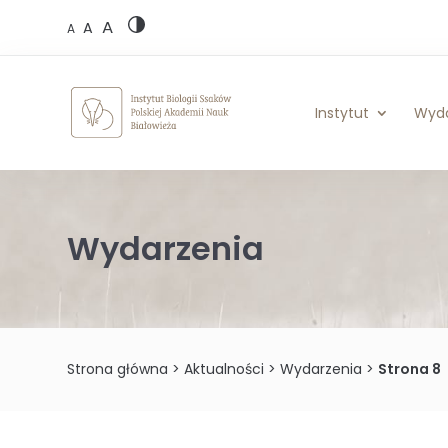
Skip
A
to
A
A
content
Instytut
Wyd
Wydarzenia
Strona główna
>
Aktualności
>
Wydarzenia
>
Strona 8