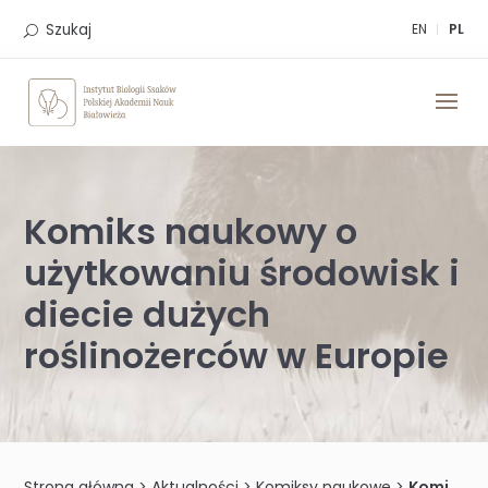
Skip
to
Szukaj
EN
PL
content
Komiks naukowy o
użytkowaniu środowisk i
diecie dużych
roślinożerców w Europie
Strona główna
>
Aktualności
>
Komiksy naukowe
>
Komiks naukowy o użytkowaniu środowisk i diecie dużych roślinożerców w Europie