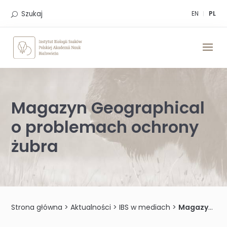
Skip
to
Szukaj
EN
PL
content
Magazyn Geographical
o problemach ochrony
żubra
Strona główna
>
Aktualności
>
IBS w mediach
>
Magazyn Geographical o problemach ochrony żubra