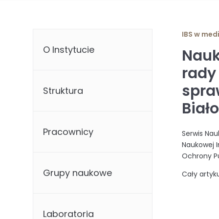
IBS w med
O Instytucie
Nauk
rady
spra
Struktura
Biał
Pracownicy
Serwis Nau
Naukowej I
Ochrony Pu
Grupy naukowe
Cały artyk
Laboratoria