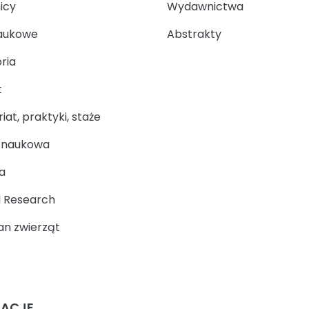
icy
Wydawnictwa
aukowe
Abstrakty
ria
t
at, praktyki, staże
a naukowa
a
 Research
n zwierząt
MACJE