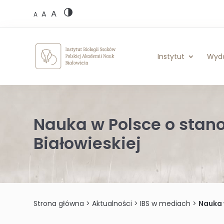
Skip
A
to
A
A
content
Instytut
Wyd
Nauka w Polsce o stan
Białowieskiej
Strona główna
>
Aktualności
>
IBS w mediach
>
Nauka 