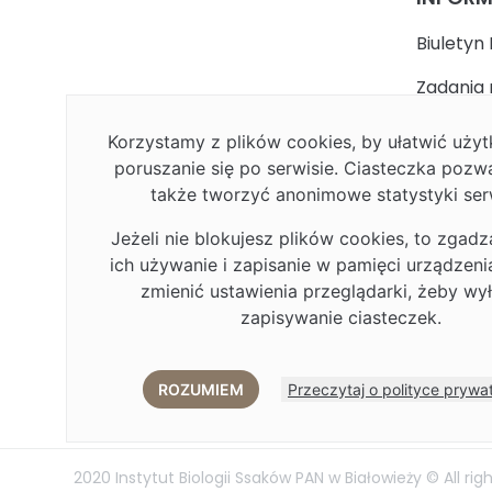
Biuletyn 
Zadania 
państwa
Korzystamy z plików cookies, by ułatwić uż
Faceboo
poruszanie się po serwisie. Ciasteczka pozw
także tworzyć anonimowe statystyki ser
Polityka
Jeżeli nie blokujesz plików cookies, to zgadz
Deklarac
ich używanie i zapisanie w pamięci urządzen
Plan Rów
zmienić ustawienia przeglądarki, żeby wy
zapisywanie ciasteczek.
Plan Rów
Eduroa
ROZUMIEM
Przeczytaj o polityce prywa
2020 Instytut Biologii Ssaków PAN w Białowieży © All rig