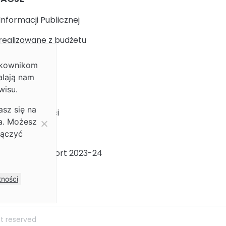
Informacji Publicznej
realizowane z budżetu
ytkownikom
k
alają nam
wisu.
 prywatności
asz się na
ja dostępności
ia. Możesz
ności Płci
łączyć
ności Płci Raport 2023-24
m
tności
ht reserved