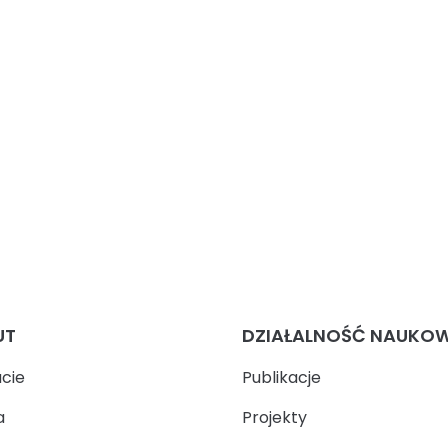
UT
DZIAŁALNOŚĆ NAUKO
ucie
Publikacje
a
Projekty