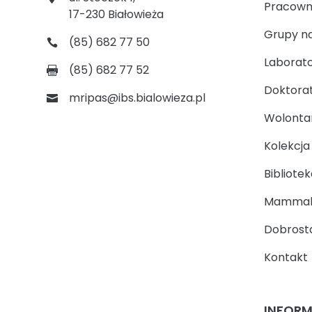
Pracown
17-230 Białowieża
Grupy n
(85) 682 77 50
Laborato
(85) 682 77 52
Doktora
mripas@ibs.bialowieza.pl
Wolontari
Kolekcj
Bibliotek
Mammal
Dobrosta
Kontakt
INFOR