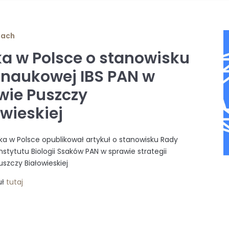
iach
a w Polsce o stanowisku
 naukowej IBS PAN w
wie Puszczy
owieskiej
ka w Polsce opublikował artykuł o stanowisku Rady
nstytutu Biologii Ssaków PAN w sprawie strategii
szczy Białowieskiej
uł
tutaj