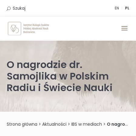
Skip
to
Szukaj
EN
PL
content
O nagrodzie dr.
Samojlika w Polskim
Radiu i Świecie Nauki
Strona główna
>
Aktualności
>
IBS w mediach
>
O nagrodzie dr. Samojlika w Polskim Radiu i Świecie Nauki