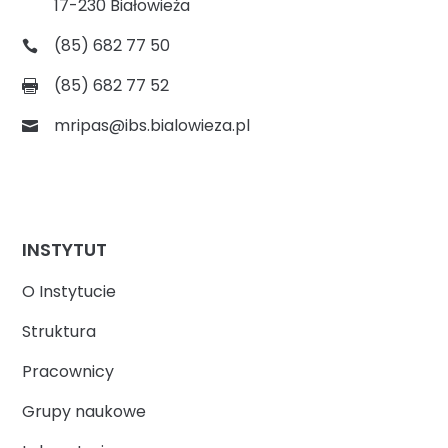
17-230 Białowieża
(85) 682 77 50
(85) 682 77 52
mripas@ibs.bialowieza.pl
INSTYTUT
O Instytucie
Struktura
Pracownicy
Grupy naukowe