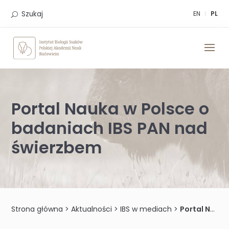
Skip
to
Szukaj
EN
PL
content
Portal Nauka w Polsce o
badaniach IBS PAN nad
świerzbem
Strona główna
>
Aktualności
>
IBS w mediach
>
Portal Nauka w Polsce o badaniach IBS PAN nad świerzbem