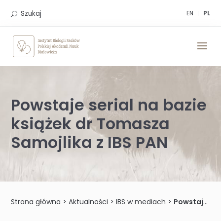
Skip
to
Szukaj
EN
PL
content
Powstaje serial na bazie
książek dr Tomasza
Samojlika z IBS PAN
Strona główna
>
Aktualności
>
IBS w mediach
>
Powstaje serial na bazie książek dr Tomasza Samojlika z IBS PAN