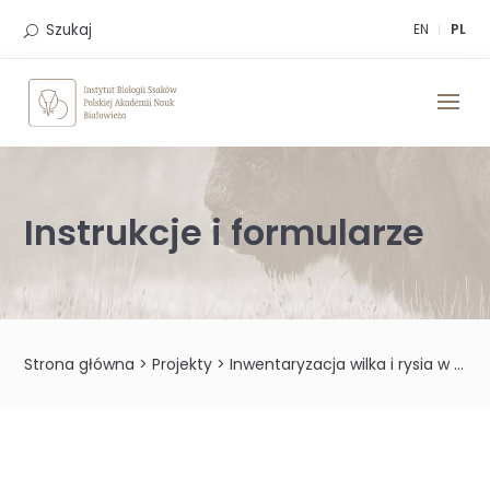
Skip
to
Szukaj
EN
PL
content
Instrukcje i formularze
Strona główna
>
Projekty
>
Inwentaryzacja wilka i rysia w Polsce