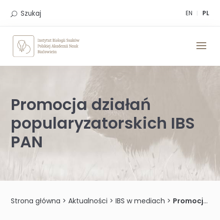
Skip
to
Szukaj
EN
PL
content
Promocja działań
popularyzatorskich IBS
PAN
Strona główna
>
Aktualności
>
IBS w mediach
>
Promocja działań popularyzatorskich IBS PAN