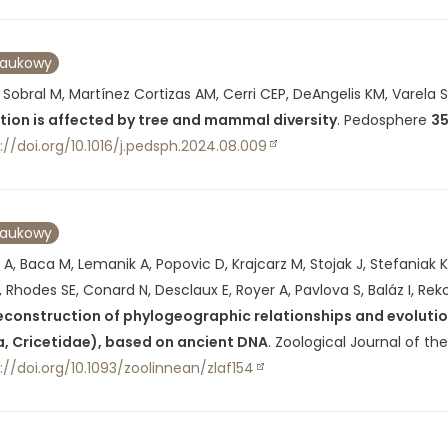
naukowy
Sobral M, Martínez Cortizas AM, Cerri CEP, DeAngelis KM, Varela S,
ion is affected by tree and mammal diversity
.
Pedosphere
3
://doi.org/10.1016/j.pedsph.2024.08.009
naukowy
A, Baca M, Lemanik A, Popovic D, Krajcarz M, Stojak J, Stefaniak 
 Rhodes SE, Conard N, Desclaux E, Royer A, Pavlova S, Baláz I, Re
econstruction of phylogeographic relationships and evoluti
, Cricetidae), based on ancient DNA
.
Zoological Journal of th
://doi.org/10.1093/zoolinnean/zlaf154