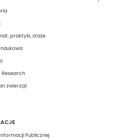
ria
t
at, praktyki, staże
a naukowa
a
 Research
n zwierząt
MACJE
Informacji Publicznej