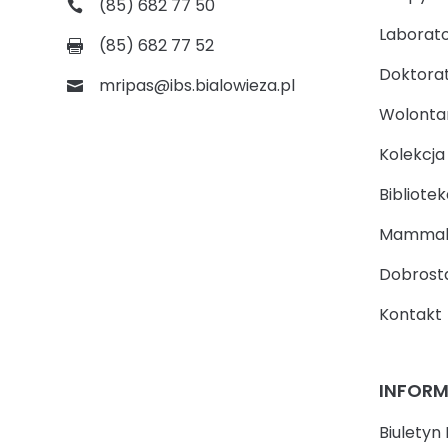
(85) 682 77 50
Laborato
(85) 682 77 52
Doktora
mripas@ibs.bialowieza.pl
Wolontari
Kolekcj
Bibliotek
Mammal
Dobrosta
Kontakt
INFOR
Biuletyn 