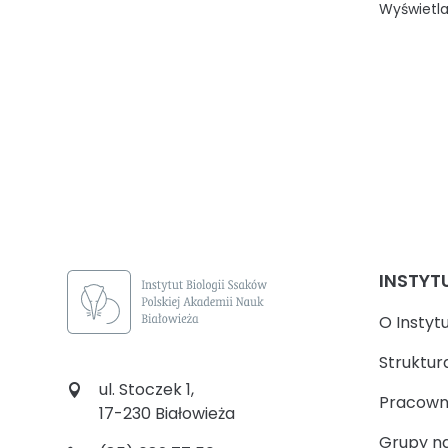
Wyświetla
INSTYT
O Instyt
Struktur
ul. Stoczek 1,
Pracown
17-230 Białowieża
Grupy n