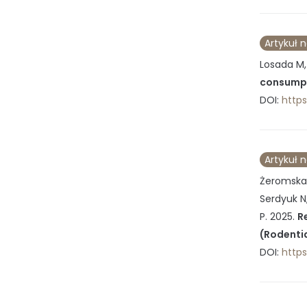
Artykuł 
Losada M, 
consumpt
DOI:
https
Artykuł 
Żeromska 
Serdyuk N,
P.
2025
.
R
(Rodentia
DOI:
https