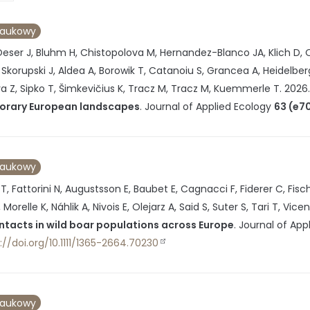
naukowy
Oeser J, Bluhm H, Chistopolova M, Hernandez-Blanco JA, Klich D, O
 Skorupski J, Aldea A, Borowik T, Catanoiu S, Grancea A, Heidelberg
a Z, Sipko T, Šimkevičius K, Tracz M, Tracz M, Kuemmerle T.
2026
rary European landscapes
.
Journal of Applied Ecology
63 (e7
naukowy
T, Fattorini N, Augustsson E, Baubet E, Cagnacci F, Fiderer C, Fisc
Morelle K, Náhlik A, Nivois E, Olejarz A, Said S, Suter S, Tari T, Vicen
ntacts in wild boar populations across Europe
.
Journal of App
://doi.org/10.1111/1365-2664.70230
naukowy