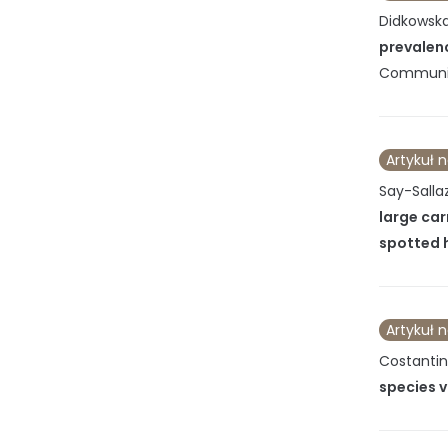
Didkowska 
prevalenc
Communi
Artykuł 
Say-Salla
large car
spotted 
Artykuł 
Costantino
species v