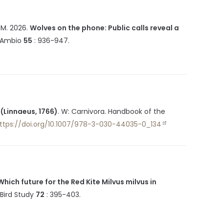
 M.
2026
.
Wolves on the phone: Public calls reveal a
Ambio
55
:
936-947
.
(Linnaeus, 1766)
.
W: Carnivora. Handbook of the
ttps://doi.org/10.1007/978-3-030-44035-0_134
Which future for the Red Kite Milvus milvus in
Bird Study
72
:
395-403
.