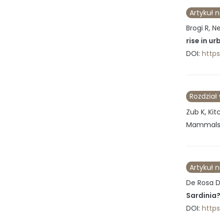
Artykuł 
Brogi R, Ne
rise in 
DOI:
https
Rozdział
Zub K, Ki
Mammals 
Artykuł 
De Rosa D, 
Sardinia?
DOI:
https