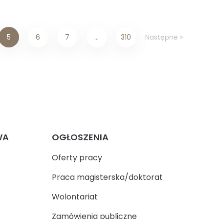
Następne »
5
6
7
…
310
WA
OGŁOSZENIA
Oferty pracy
Praca magisterska/doktorat
Wolontariat
Zamówienia publiczne