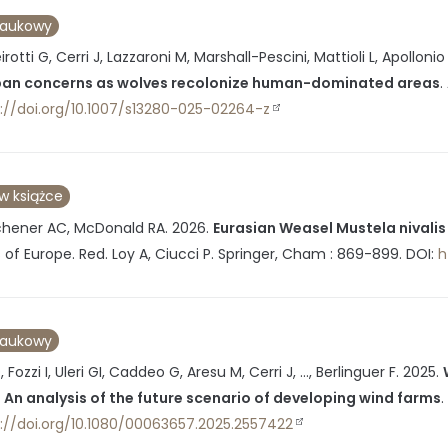
naukowy
irotti G, Cerri J, Lazzaroni M, Marshall-Pescini, Mattioli L, Apollonio
urban concerns as wolves recolonize human-dominated areas
.
://doi.org/10.1007/s13280-025-02264-z
 w książce
tchener AC, McDonald RA.
2026
.
Eurasian Weasel Mustela nivalis 
of Europe
.
Red. Loy A, Ciucci P.
Springer, Cham
:
869-899
.
DOI:
h
naukowy
Fozzi I, Uleri GI, Caddeo G, Aresu M, Cerri J, ..., Berlinguer F.
2025
.
 An analysis of the future scenario of developing wind farms
.
://doi.org/10.1080/00063657.2025.2557422