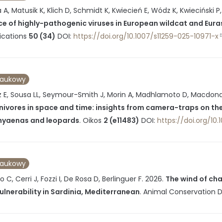
A, Matusik K, Klich D, Schmidt K, Kwiecień E, Wódz K, Kwieciński 
e of highly-pathogenic viruses in European wildcat and Euras
cations
50 (34)
DOI:
https://doi.org/10.1007/s11259-025-10971-x
naukowy
z E, Sousa LL, Seymour-Smith J, Morin A, Madhlamoto D, Macdonald 
nivores in space and time: insights from camera-traps on th
hyaenas and leopards
.
Oikos
2 (e11483)
DOI:
https://doi.org/10.
naukowy
 C, Cerri J, Fozzi I, De Rosa D, Berlinguer F.
2026
.
The wind of ch
ulnerability in Sardinia, Mediterranean
.
Animal Conservation
D