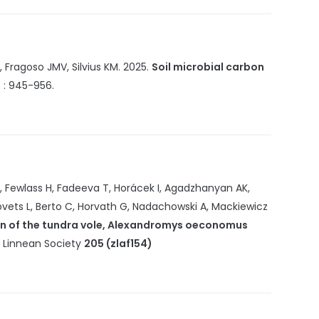
 Fragoso JMV, Silvius KM.
2025
.
Soil microbial carbon
5
:
945-956
.
K, Fewlass H, Fadeeva T, Horácek I, Agadzhanyan AK,
kovets L, Berto C, Horvath G, Nadachowski A, Mackiewicz
on of the tundra vole, Alexandromys oeconomus
e Linnean Society
205 (zlaf154)