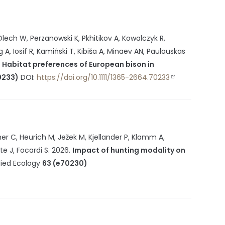
lech W, Perzanowski K, Pkhitikov A, Kowalczyk R,
 A, Iosif R, Kamiński T, Kibiša A, Minaev AN, Paulauskas
.
Habitat preferences of European bison in
0233)
DOI:
https://doi.org/10.1111/1365-2664.70233
her C, Heurich M, Ježek M, Kjellander P, Klamm A,
te J, Focardi S.
2026
.
Impact of hunting modality on
lied Ecology
63 (e70230)