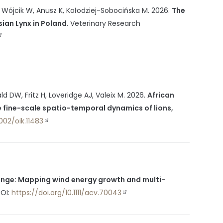
P, Wójcik W, Anusz K, Kołodziej-Sobocińska M.
2026
.
The
ian Lynx in Poland
.
Veterinary Research
DW, Fritz H, Loveridge AJ, Valeix M.
2026
.
African
e fine-scale spatio-temporal dynamics of lions,
1002/oik.11483
ange: Mapping wind energy growth and multi-
OI:
https://doi.org/10.1111/acv.70043