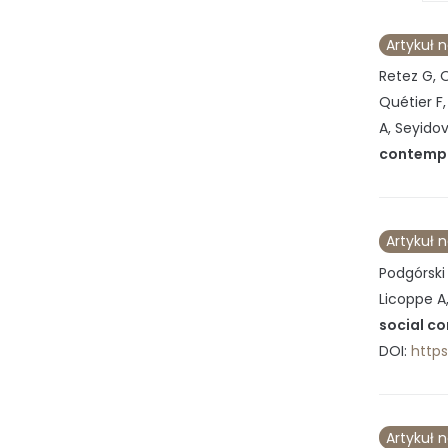
Artykuł 
Retez G, 
Quétier F,
A, Seyidov
contempo
Artykuł 
Podgórski 
Licoppe A, 
social co
DOI:
https
Artykuł 