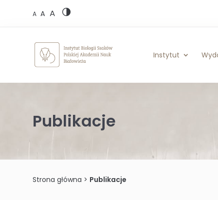
Skip
A
to
A
A
content
Instytut
Wyd
Publikacje
Strona główna
>
Publikacje