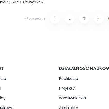
nie 41–50 z 3099 wyników
« Poprzednie
1
…
3
4
UT
DZIAŁALNOŚĆ NAUKO
ucie
Publikacje
a
Projekty
icy
Wydawnictwa
aukowe
Abstrakty