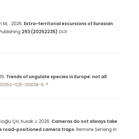
 M, .
2026
.
Extra-territorial excursions of Eurasian
Publishing
293 (20252235)
DOI:
26
.
Trends of ungulate species in Europe: not all
7/s13364-025-00838-6
ioğlu ÇH, Kusak J.
2026
.
Cameras do not always take
sus road-positioned camera traps
.
Remote Sensing in