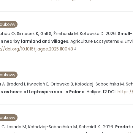
naukowy
ohác O, Simecek K, Grill S, Żmihorski M. Kotowska D.
2026
.
Small-
 in nearby farmland and villages
.
Agriculture Ecosystems & Env
://doi.org/10.1016/j.agee.2025.110048
naukowy
A, Brodard I, Kwiecień E, Orłowska B, Kołodziej-Sobocińska M, Sch
s as hosts of Leptospira spp. in Poland
.
Heliyon
12
DOI:
https:/
naukowy
C, Losada M, Kołodziej-Sobocińska M, Schmidt K..
2026
.
Predatio