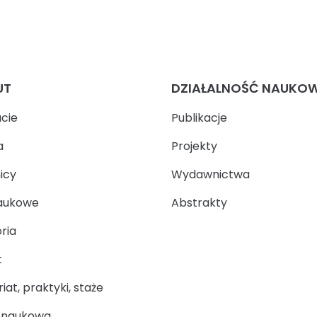
UT
DZIAŁALNOŚĆ NAUKO
ucie
Publikacje
a
Projekty
icy
Wydawnictwa
aukowe
Abstrakty
ria
t
at, praktyki, staże
a naukowa