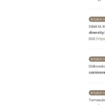
Artykuł 
Sálek M, B
diversity
DOI:
https
Artykuł 
Didkowska 
carnivore
Artykuł 
Tomasulo 