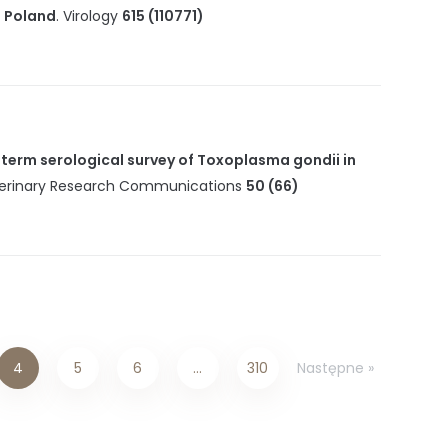
n Poland
.
Virology
615 (110771)
term serological survey of Toxoplasma gondii in
erinary Research Communications
50 (66)
Następne »
4
5
6
…
310