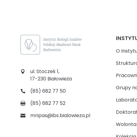
INSTYT
O Instyt
Struktur
ul. Stoczek 1,
Pracown
17-230 Białowieża
Grupy n
(85) 682 77 50
Laborato
(85) 682 77 52
Doktora
mripas@ibs.bialowieza.pl
Wolontari
Kolekcj