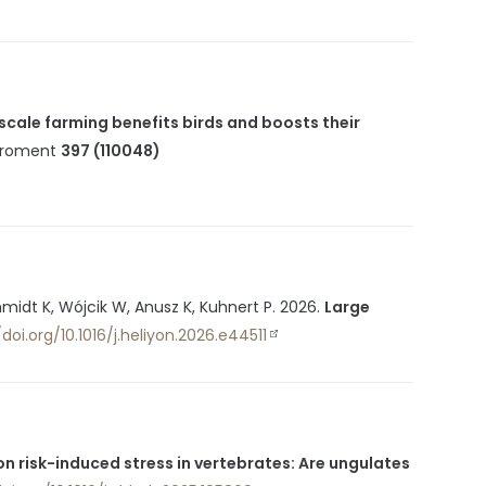
scale farming benefits birds and boosts their
iroment
397 (110048)
midt K, Wójcik W, Anusz K, Kuhnert P.
2026
.
Large
/doi.org/10.1016/j.heliyon.2026.e44511
n risk-induced stress in vertebrates: Are ungulates