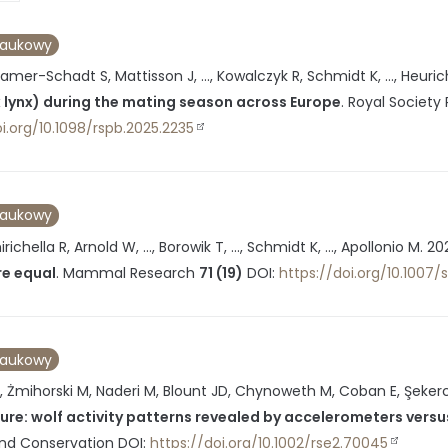
naukowy
ramer-Schadt S, Mattisson J, ..., Kowalczyk R, Schmidt K, ..., Heurich
x lynx) during the mating season across Europe
.
Royal Society 
i.org/10.1098/rspb.2025.2235
naukowy
irichella R, Arnold W, ..., Borowik T, ..., Schmidt K, ..., Apollonio M.
20
re equal
.
Mammal Research
71 (19)
DOI:
https://doi.org/10.100
naukowy
K, Żmihorski M, Naderi M, Blount JD, Chynoweth M, Coban E, Şekerc
cture: wolf activity patterns revealed by accelerometers ver
nd Conservation
DOI:
https://doi.org/10.1002/rse2.70045