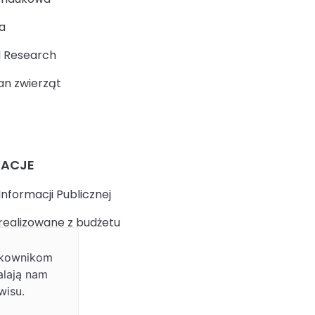
a
 Research
n zwierząt
MACJE
Informacji Publicznej
realizowane z budżetu
ytkownikom
k
alają nam
wisu.
 prywatności