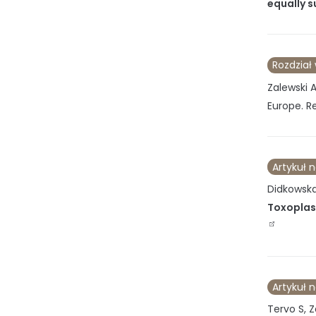
equally s
Rozdział
Zalewski A
Europe
.
Re
Artykuł 
Didkowska 
Toxoplasm
Artykuł 
Tervo S, 