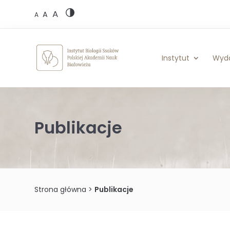
Skip
A
to
A
A
content
Instytut
Wyd
Publikacje
Strona główna
>
Publikacje