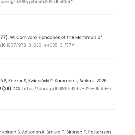
doi.org/10.1016/j.yhbeh.2025.105869
777)
.
W: Carnivora. Handbook of the Mammals of
rg/10.1007/978-3-030-44035-0_157
 E, Kaczor S, Kwieciński P, Karamon J, Sroka J.
2026
.
2 (26)
DOI:
https://doi.org/10.1186/s12917-025-05199-5
ikoinen S, Aaltonen K, Smura T, Sironen T, Pettersson