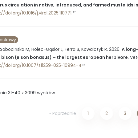
irus circulation in native, introduced, and farmed mustelids i
//doi.org/10.1016/j.virol.2025.110771.
naukowy
Sobocińska M, Holec-Gąsior L, Ferra B, Kowalczyk R.
2026
.
A long-
bison (Bison bonasus) – the largest european herbivore
.
Vet
://doi.org/10.1007/s11259-025-10994-4
nie 31–40 z 3099 wyników
« Poprzednie
1
2
3