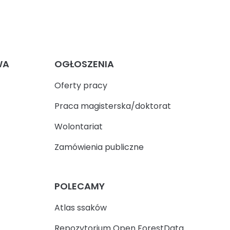
WA
OGŁOSZENIA
Oferty pracy
Praca magisterska/doktorat
Wolontariat
Zamówienia publiczne
POLECAMY
Atlas ssaków
Repozytorium Open ForestData