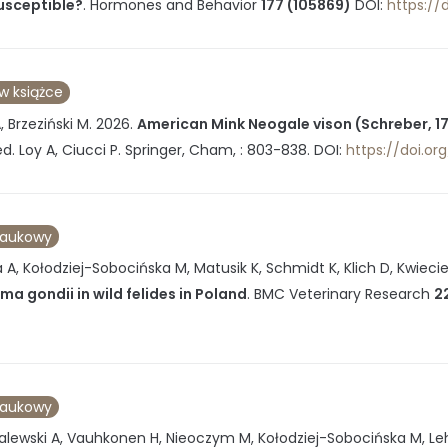
usceptible?
.
Hormones and Behavior
177 (105869)
DOI:
https://
 w książce
, Brzeziński M.
2026
.
American Mink Neogale vison (Schreber, 1
d. Loy A, Ciucci P.
Springer, Cham
, :
803-838
.
DOI:
https://doi.o
naukowy
A, Kołodziej-Sobocińska M, Matusik K, Schmidt K, Klich D, Kwiecień
a gondii in wild felides in Poland
.
BMC Veterinary Research
2
naukowy
Zalewski A, Vauhkonen H, Nieoczym M, Kołodziej-Sobocińska M, Leh