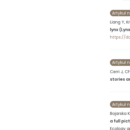
Artykuł 
Liang Y, K
lynx (Lyn
https://do
Artykuł 
Cerri J, Ch
stories a
Artykuł 
Bojarska 
a full pi
Ecology a