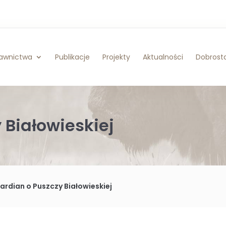
awnictwa
Publikacje
Projekty
Aktualności
Dobrosta
 Białowieskiej
ardian o Puszczy Białowieskiej