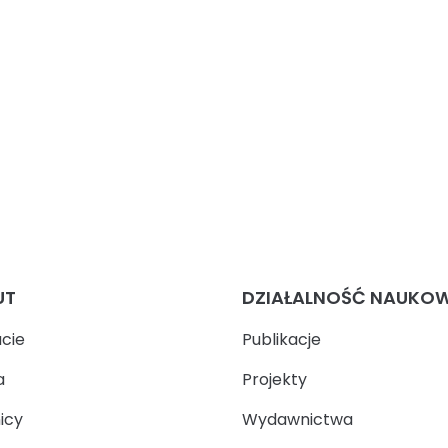
UT
DZIAŁALNOŚĆ NAUKO
ucie
Publikacje
a
Projekty
icy
Wydawnictwa