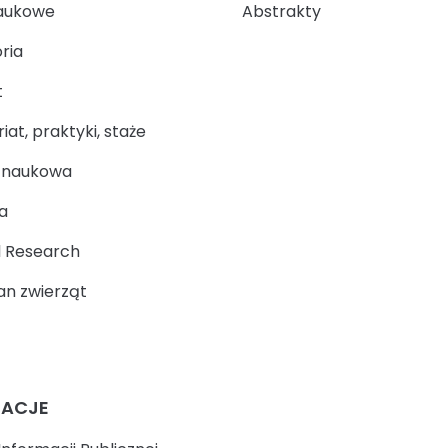
aukowe
Abstrakty
ria
t
at, praktyki, staże
a naukowa
a
 Research
n zwierząt
MACJE