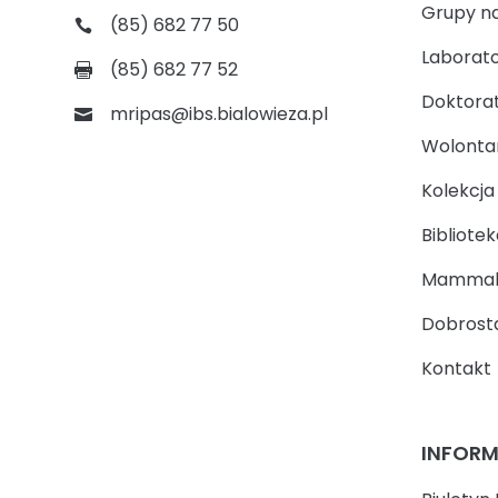
Grupy n
(85) 682 77 50
Laborato
(85) 682 77 52
Doktora
mripas@ibs.bialowieza.pl
Wolontari
Kolekcj
Bibliotek
Mammal
Dobrosta
Kontakt
INFOR