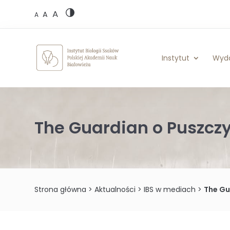
Skip
A
to
A
A
content
Instytut
Wyd
The Guardian o Puszczy
Strona główna
>
Aktualności
>
IBS w mediach
>
The Gu