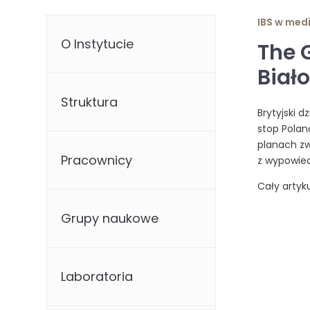
IBS w med
O Instytucie
The 
Biał
Struktura
Brytyjski d
stop Polan
planach zw
Pracownicy
z wypowied
Cały arty
Grupy naukowe
Laboratoria