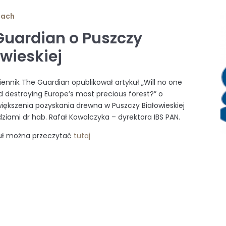
iach
Guardian o Puszczy
owieskiej
ziennik The Guardian opublikował artykuł „Will no one
d destroying Europe’s most precious forest?” o
iększenia pozyskania drewna w Puszczy Białowieskiej
ziami dr hab. Rafał Kowalczyka – dyrektora IBS PAN.
kuł można przeczytać
tutaj