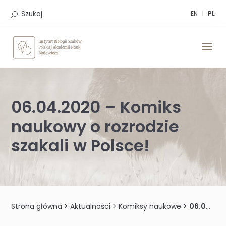
Skip
to
Szukaj
EN
PL
content
06.04.2020 – Komiks
naukowy o rozrodzie
szakali w Polsce!
Strona główna
>
Aktualności
>
Komiksy naukowe
>
06.04.2020 – Komiks naukowy o rozrodzie szakali w Polsce!