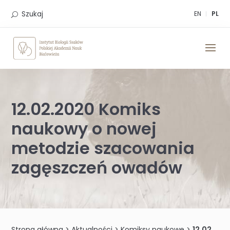
Skip
to
Szukaj
EN
PL
content
12.02.2020 Komiks
naukowy o nowej
metodzie szacowania
zagęszczeń owadów
Strona główna
>
Aktualności
>
Komiksy naukowe
>
12.02.2020 Komiks naukowy o nowej metodzie szacowania zagęszczeń owadów