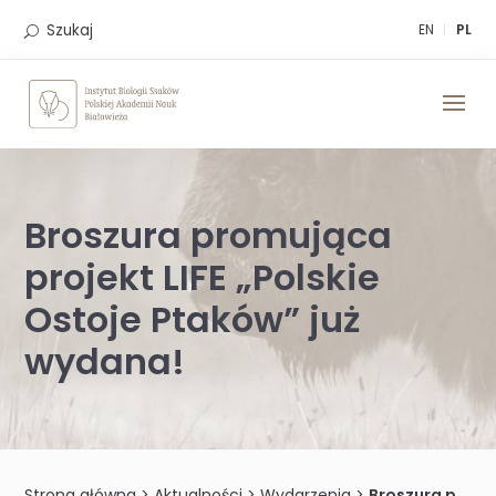
Skip
to
Szukaj
EN
PL
content
Broszura promująca
projekt LIFE „Polskie
Ostoje Ptaków” już
wydana!
Strona główna
>
Aktualności
>
Wydarzenia
>
Broszura promująca projekt LIFE „Polskie Ostoje Ptaków” już wydana!