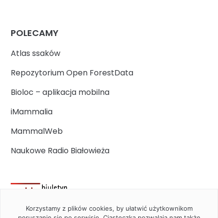
POLECAMY
Atlas ssaków
Repozytorium Open ForestData
Bioloc – aplikacja mobilna
iMammalia
MammalWeb
Naukowe Radio Białowieża
Korzystamy z plików cookies, by ułatwić użytkownikom
poruszanie się po serwisie. Ciasteczka pozwalają nam także