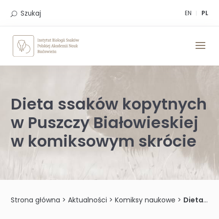
Skip
to
Szukaj
EN
PL
content
Dieta ssaków kopytnych
w Puszczy Białowieskiej
w komiksowym skrócie
Strona główna
>
Aktualności
>
Komiksy naukowe
>
Dieta ssaków kopytnych w Puszczy Białowieskiej w komiksowym skrócie