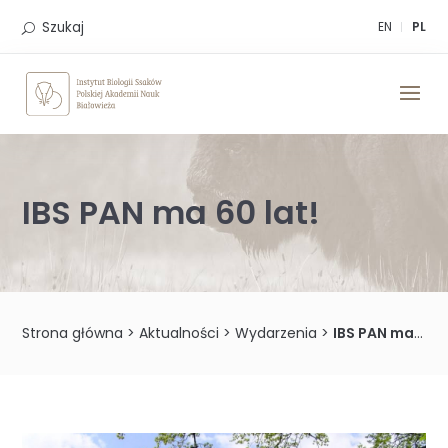
Skip
to
Szukaj
EN
PL
content
IBS PAN ma 60 lat!
Strona główna
>
Aktualności
>
Wydarzenia
>
IBS PAN ma 60 lat!