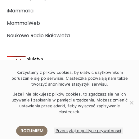
iMammalia
MammalWeb
Naukowe Radio Białowieża
Korzystamy z plików cookies, by ułatwić użytkownikom
poruszanie się po serwisie. Ciasteczka pozwalają nam także
tworzyć anonimowe statystyki serwisu.
Jeżeli nie blokujesz plików cookies, to zgadzasz się na ich
używanie i zapisanie w pamięci urządzenia. Możesz zmienić
ustawienia przeglądarki, żeby wyłączyć zapisywanie
ciasteczek.
2020 Instytut Biologii Ssaków PAN w Białowieży © All right
reserved
ROZUMIEM
Przeczytaj o polityce prywatności
Akamadr
Designed and developed by